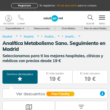
Regístrate
te regalamos
-5% de descuento
para tu compra
MI CUENTA
LLAMAR
BUSCAR
MENU
Especialidades
Videoconsulta
Chat Médico
Plan de salud Fidelity
Madrid
Madrid
Análisis Clínicos
Analítica Metabolismo Sano. Seguimiento
Analítica Metabolismo Sano. Seguimiento en
Madrid
Seleccionamos para ti los mejores hospitales, clínicas y
médicos con precios desde 19 €
El más barato
El más cercano
Centros destacados
19 €
19 €
Ver descuentos
Plan Fidelity