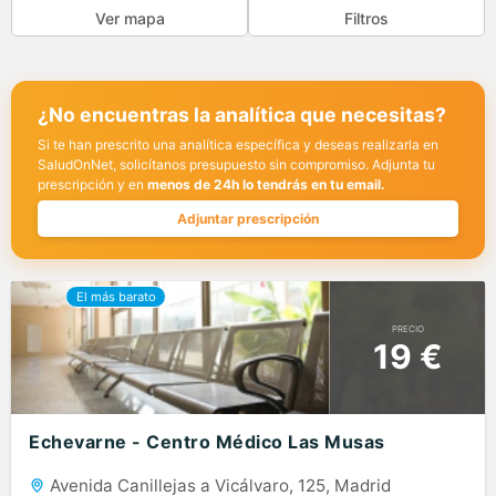
Ver mapa
Filtros
¿No encuentras la analítica que necesitas?
Si te han prescrito una analítica específica y deseas realizarla en
SaludOnNet, solicítanos presupuesto sin compromiso. Adjunta tu
prescripción y en
menos de 24h lo tendrás en tu email.
Adjuntar prescripción
PRECIO
19 €
Echevarne - Centro Médico Las Musas
Avenida Canillejas a Vicálvaro, 125, Madrid