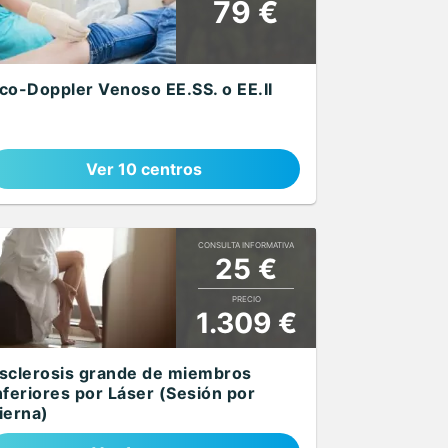
79 €
co-Doppler Venoso EE.SS. o EE.II
Ver 10 centros
CONSULTA INFORMATIVA
25 €
PRECIO
1.309 €
sclerosis grande de miembros
nferiores por Láser (Sesión por
ierna)