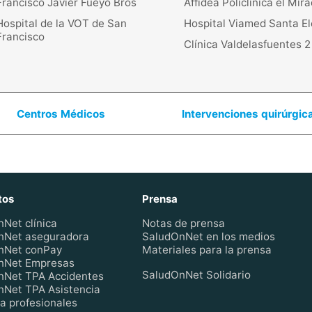
Francisco Javier Fueyo Bros
Affidea Policlínica el Mir
Hospital de la VOT de San
Hospital Viamed Santa E
Francisco
Clínica Valdelasfuentes 2
Centros Médicos
Intervenciones quirúrgic
tos
Prensa
Net clínica
Notas de prensa
nNet aseguradora
SaludOnNet en los medios
nNet conPay
Materiales para la prensa
nNet Empresas
SaludOnNet Solidario
nNet TPA Accidentes
Net TPA Asistencia
a profesionales