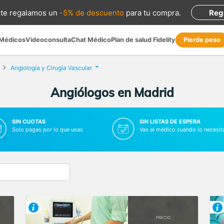
te regalamos
un
-5% de descuento
para tu compra
.
Reg
 Médicos
Videoconsulta
Chat Médico
Plan de salud Fidelity
Pierde peso
Angiología y Cirugía Vascular
Angiólogos en Madrid
SIN CUOTAS
SIN LISTAS DE ESPERA
Solo pagas por lo que usas
Vas al médico cuando lo necesit
PRECIO