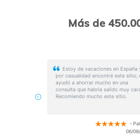
Más de 450.00
ue lo utilizo, Cómodo
El proceso de reserva f
 atención al cliente es
sumamente sencillo. La vi
con la médica resultó de g
me explicó detalladamente 
posibles causas de mi dole
recomendó medidas para al
síntomas de inmediato y me
siguientes pasos a seguir s
- Maria N.
resultados de la resonancia
05/08/2026