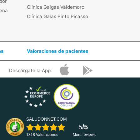
ador
Clinica Gaigas Valdemoro
lena
Clínica Gaias Pinto Picasso
as
Valoraciones de pacientes
Descárgate la App:
SALUDONNET.COM
5
/5
1318 Valoraciones
More reviews