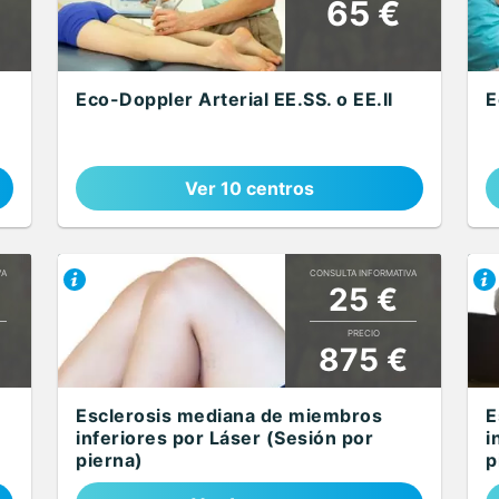
65 €
Eco-Doppler Arterial EE.SS. o EE.II
E
Ver 10 centros
VA
CONSULTA INFORMATIVA
25 €
PRECIO
875 €
Esclerosis mediana de miembros
E
inferiores por Láser (Sesión por
i
pierna)
p