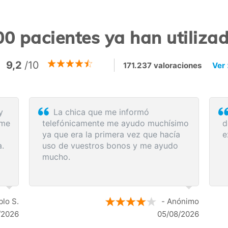
0 pacientes ya han utiliz
9,2
/10
171.237 valoraciones
Ver
ue
Rapidez y eficacia en la compra de
deollamada
los servicios médicos. Lo recomiendo.
ran ayuda:
las
ncia, me
iviar los
 indicó los
egún los
.
- Anónimo
- Anónim
04/08/2026
04/08/202