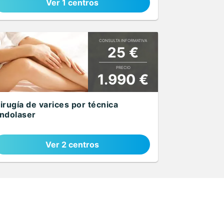
Ver 1 centros
CONSULTA INFORMATIVA
25 €
PRECIO
1.990 €
irugía de varices por técnica
ndolaser
Ver 2 centros