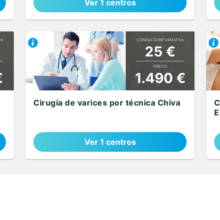
Ver 1 centros
VA
CONSULTA INFORMATIVA
25 €
PRECIO
€
1.490 €
Cirugía de varices por técnica Chiva
C
E
Ver 1 centros