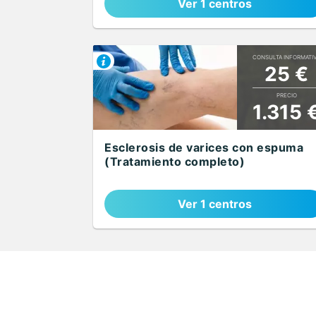
Ver 1 centros
CONSULTA INFORMATI
25 €
PRECIO
1.315 
Esclerosis de varices con espuma
(Tratamiento completo)
Ver 1 centros