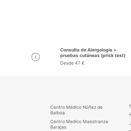
ulta de Alergología +
Consulta de Cardi
bas cutáneas (prick test)
Madrid
Madrid
de 47 €
Desde 26 €
Centro Médico Núñez de
Balboa
Centro Medico Maestranza
Barajas