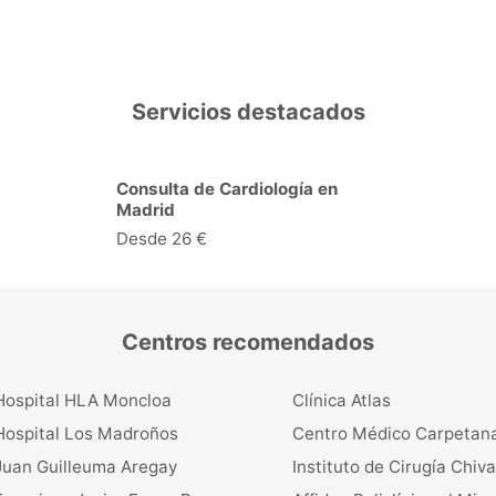
Servicios destacados
ología en
Ecocardiograma + Doppler
Color en Madrid
Desde 81 €
Centros recomendados
Hospital HLA Moncloa
Clínica Atlas
Hospital Los Madroños
Centro Médico Carpetan
Juan Guilleuma Aregay
Instituto de Cirugía Chiva