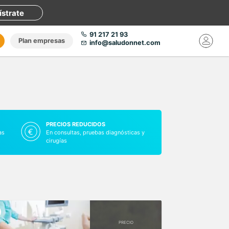
ístrate
91 217 21 93
Plan empresas
info@saludonnet.com
PRECIOS REDUCIDOS
as
En consultas, pruebas diagnósticas y
cirugías
PRECIO