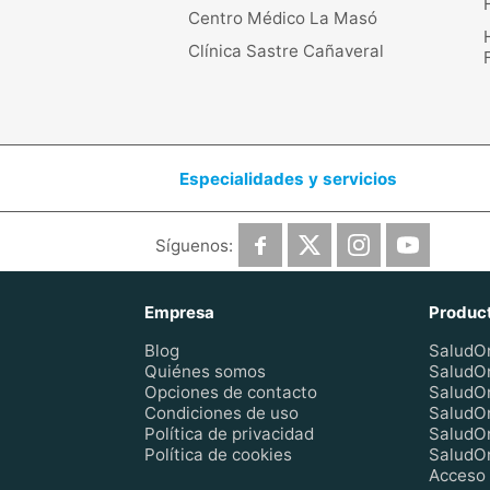
Centro Médico La Masó
Clínica Sastre Cañaveral
Especialidades y servicios
Síguenos:
Empresa
Produc
Blog
SaludOn
Quiénes somos
SaludO
Opciones de contacto
SaludO
Condiciones de uso
SaludO
Política de privacidad
SaludO
Política de cookies
SaludOn
Acceso 