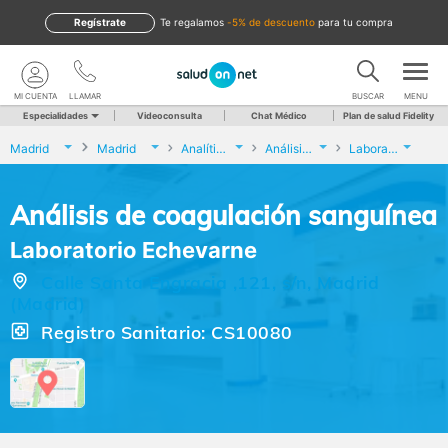
Regístrate
te regalamos
-5% de descuento
para tu compra
MI CUENTA
LLAMAR
BUSCAR
MENU
Especialidades
Videoconsulta
Chat Médico
Plan de salud Fidelity
Madrid
Madrid
Analíticas y Genética
Análisis de coagulación sanguínea
Laboratorio Echevarne
Análisis de coagulación sanguínea
Laboratorio Echevarne
Calle Santa Engracia ,121, s/n, Madrid
(Madrid)
Registro Sanitario: CS10080