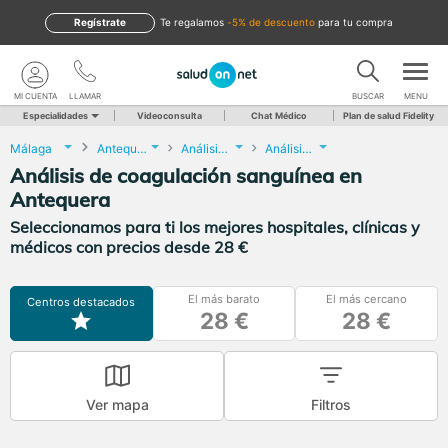
Regístrate
te regalamos
-5% de descuento
para tu compra
MI CUENTA
LLAMAR
BUSCAR
MENU
Especialidades
Videoconsulta
Chat Médico
Plan de salud Fidelity
Málaga
Antequera
Análisis Clínicos
Análisis de coagulación sanguínea
Análisis de coagulación sanguínea en
Antequera
Seleccionamos para ti los mejores hospitales, clínicas y
médicos con precios desde 28 €
El más barato
El más cercano
Centros destacados
28 €
28 €
Ver mapa
Filtros