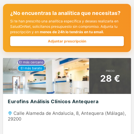
¿No encuentras la analítica que necesitas?
Si te han prescrito una analítica específica y deseas realizarla en
SaludOnNet, solicítanos presupuesto sin compromiso. Adjunta tu
prescripción y en
menos de 24h lo tendrás en tu email.
Adjuntar prescripción
PRECIO
28 €
Eurofins Análisis Clínicos Antequera
Calle Alameda de Andalucia, 8, Antequera (Málaga),
29200