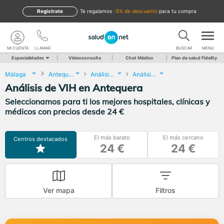
Regístrate
te regalamos
-5% de descuento
para tu compra
MI CUENTA
LLAMAR
BUSCAR
MENU
Especialidades
Videoconsulta
Chat Médico
Plan de salud Fidelity
Málaga
Antequera
Análisis Clínicos
Análisis de VIH
Análisis de VIH en Antequera
Seleccionamos para ti los mejores hospitales, clínicas y
médicos con precios desde 24 €
El más barato
El más cercano
Centros destacados
24 €
24 €
Ver mapa
Filtros