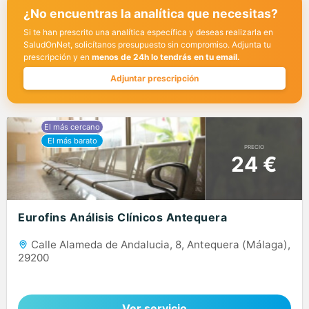
¿No encuentras la analítica que necesitas?
Si te han prescrito una analítica específica y deseas realizarla en
SaludOnNet, solicítanos presupuesto sin compromiso. Adjunta tu
prescripción y en
menos de 24h lo tendrás en tu email.
Adjuntar prescripción
PRECIO
24 €
Eurofins Análisis Clínicos Antequera
Calle Alameda de Andalucia, 8, Antequera (Málaga),
29200
Ver servicio