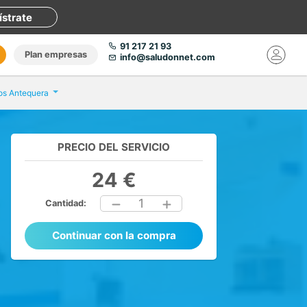
ístrate
91 217 21 93
Plan empresas
info@saludonnet.com
cos Antequera
PRECIO DEL SERVICIO
24 €
1
Cantidad:
Continuar con la compra