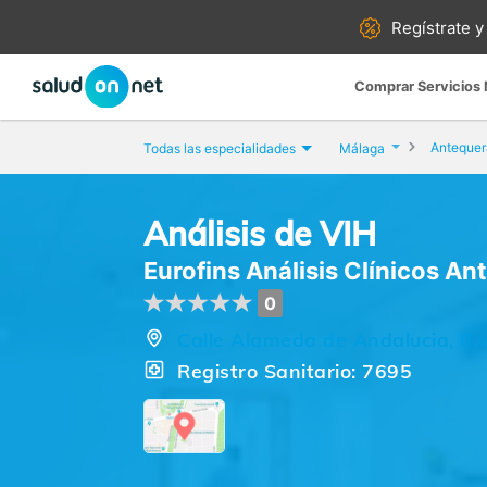
Regístrate y
Comprar Servicios
Antequer
Todas las especialidades
Málaga
Análisis de VIH
Eurofins Análisis Clínicos An
0
Calle Alameda de Andalucia, 8,
Registro Sanitario: 7695