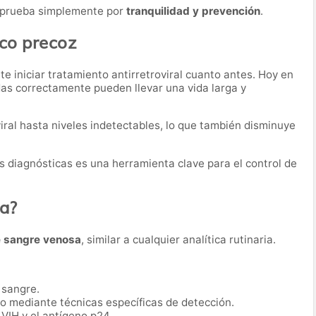
 prueba simplemente por
tranquilidad y prevención
.
ico precoz
e iniciar tratamiento antirretroviral cuanto antes. Hoy en
das correctamente pueden llevar una vida larga y
iral hasta niveles indetectables, lo que también disminuye
as diagnósticas es una herramienta clave para el control de
ba?
e sangre venosa
, similar a cualquier analítica rutinaria.
 sangre.
io mediante técnicas específicas de detección.
 VIH y el antígeno p24.