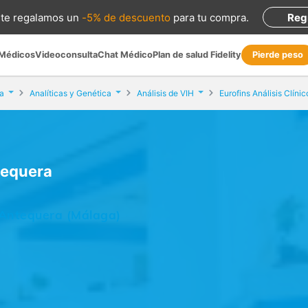
te regalamos
un
-5% de descuento
para tu compra
.
Reg
 Médicos
Videoconsulta
Chat Médico
Plan de salud Fidelity
Pierde peso
a
Analíticas y Genética
Análisis de VIH
Eurofins Análisis Clíni
tequera
 Antequera (Málaga)