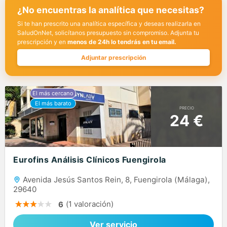
¿No encuentras la analítica que necesitas?
Si te han prescrito una analítica específica y deseas realizarla en
SaludOnNet, solicítanos presupuesto sin compromiso. Adjunta tu
prescripción y en
menos de 24h lo tendrás en tu email.
Adjuntar prescripción
PRECIO
24 €
Eurofins Análisis Clínicos Fuengirola
Avenida Jesús Santos Rein, 8, Fuengirola (Málaga),
29640
(1 valoración)
6
Ver servicio