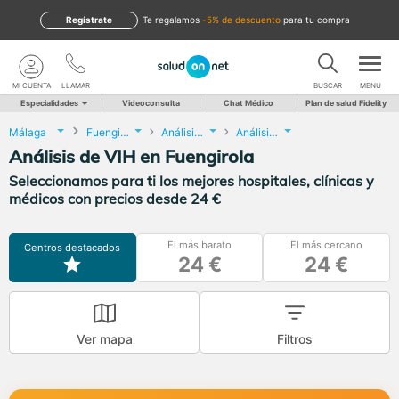
Regístrate
te regalamos
-5% de descuento
para tu compra
MI CUENTA
LLAMAR
BUSCAR
MENU
Especialidades
Videoconsulta
Chat Médico
Plan de salud Fidelity
Málaga
Fuengirola
Análisis Clínicos
Análisis de VIH
Análisis de VIH en Fuengirola
Seleccionamos para ti los mejores hospitales, clínicas y
médicos con precios desde 24 €
El más barato
El más cercano
Centros destacados
24 €
24 €
Ver mapa
Filtros