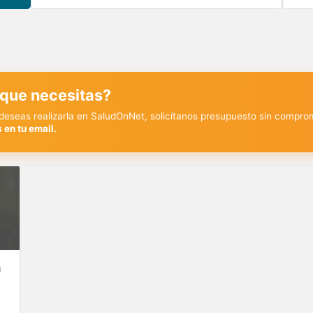
 que necesitas?
y deseas realizarla en SaludOnNet, solicítanos presupuesto sin compro
 en tu email.
a