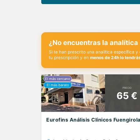
¿No encuentras la analítica
Si te han prescrito una analítica específica 
tu prescripción y en
menos de 24h lo tendrás
PRECIO
65 €
Eurofins Análisis Clínicos Fuengirol