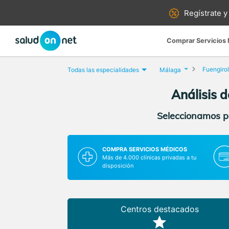
Regístrate y
Comprar Servicios
Fuengiro
Todas las especialidades
Málaga
Análisis 
Seleccionamos pa
COMPRA SERVICIOS MÉDICOS
Más de 4.000 clínicas privadas a tu
disposición
Centros destacados