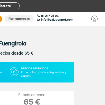
ístrate
91 217 21 93
Plan empresas
info@saludonnet.com
Fuengirola
recios desde 65 €
PRECIOS REDUCIDOS
as
En consultas, pruebas diagnósticas y
cirugías
El más cercano
65 €