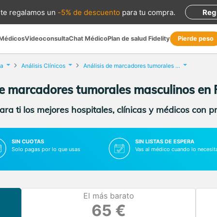
te regalamos
un
-5% de descuento
para tu compra
.
Reg
 Médicos
Videoconsulta
Chat Médico
Plan de salud Fidelity
Pierde peso
la
Análisis Clínicos
Análisis de marcadores tumorales masculinos
de marcadores tumorales masculinos en 
ra ti los mejores hospitales, clínicas y médicos con p
SIN CUOTAS
SIN LISTAS DE ESPERA
Solo pagas por lo que usas
Vas al médico cuando lo necesit
El más barato
65 €