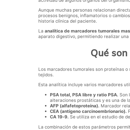
actividad de algunos órganos del organismo
Aunque muchas personas relacionan directa
procesos benignos, inflamatorios o cambios
historia clínica del paciente.
La
analítica de marcadores tumorales mas
aparato digestivo, permitiendo realizar una
Qué son 
Los marcadores tumorales son proteínas o 
tejidos.
Esta analítica incluye varios marcadores ut
PSA total, PSA libre y ratio PSA.
Son l
alteraciones prostáticas y es una de 
AFP (alfafetoproteína).
Marcador relac
CEA (antígeno carcinoembrionario).
P
CA 19-9.
Se utiliza en el estudio de d
La combinación de estos parámetros permit