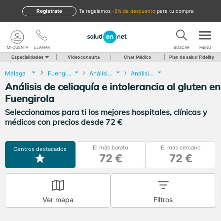
Regístrate
te regalamos
-5% de descuento
para tu compra
MI CUENTA
LLAMAR
BUSCAR
MENU
Especialidades
Videoconsulta
Chat Médico
Plan de salud Fidelity
Málaga
Fuengirola
Análisis Clínicos
Análisis de celiaquía e intolerancia al gluten
Análisis de celiaquía e intolerancia al gluten en
Fuengirola
Seleccionamos para ti los mejores hospitales, clínicas y
médicos con precios desde 72 €
El más barato
El más cercano
Centros destacados
72 €
72 €
Ver mapa
Filtros