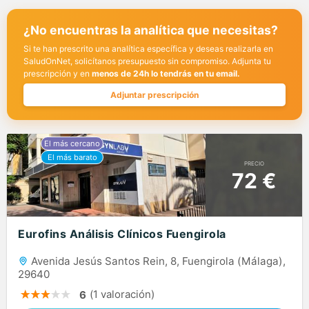
¿No encuentras la analítica que necesitas?
Si te han prescrito una analítica específica y deseas realizarla en
SaludOnNet, solicítanos presupuesto sin compromiso. Adjunta tu
prescripción y en
menos de 24h lo tendrás en tu email.
Adjuntar prescripción
PRECIO
72 €
Eurofins Análisis Clínicos Fuengirola
Avenida Jesús Santos Rein, 8, Fuengirola (Málaga),
29640
(1 valoración)
6