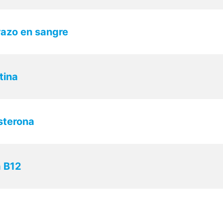
razo en sangre
tina
sterona
a B12