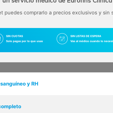
 un servicio médico de Eurofins Clínic
 puedes comprarlo a precios exclusivos y sin
SIN CUOTAS
SIN LISTAS DE ESPERA
Solo pagas por lo que usas
Vas al médico cuando lo necesi
 sanguíneo y RH
 completo