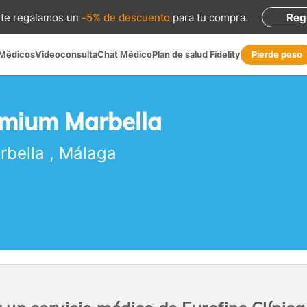
te regalamos
un
-5% de descuento
para tu compra
.
Reg
 Médicos
Videoconsulta
Chat Médico
Plan de salud Fidelity
Pierde peso
remium Marbella
rbella
,
Málaga