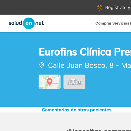
Regístrate y
Comprar Servicios
Eurofins Clínica P
Calle Juan Bosco, 8
-
Ma
Comentarios de otros pacientes