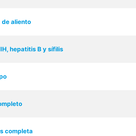
 de aliento
H, hepatitis B y sífilis
ipo
completo
des completa