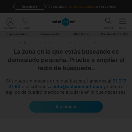
Regístrate
te regalamos
-5% de descuento
para tu compra
MI CUENTA
LLAMAR
BUSCAR
MENU
Especialidades
Videoconsulta
Chat Médico
Plan de salud Fidelity
La zona en la que estás buscando es
demasiado pequeña. Prueba a ampliar el
radio de búsqueda..
Si sigues sin encontrar lo que buscas, llámanos al
91 217
21 93
o escríbenos a
info@saludonnet.com
y nuestro
equipo de cuadro médico te ayudará en lo que necesites.
Ir al inicio