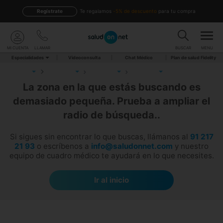
Regístrate
te regalamos
-5% de descuento
para tu compra
MI CUENTA
LLAMAR
BUSCAR
MENU
Especialidades
Videoconsulta
Chat Médico
Plan de salud Fidelity
La zona en la que estás buscando es
demasiado pequeña. Prueba a ampliar el
radio de búsqueda..
Si sigues sin encontrar lo que buscas, llámanos al
91 217
21 93
o escríbenos a
info@saludonnet.com
y nuestro
equipo de cuadro médico te ayudará en lo que necesites.
Ir al inicio