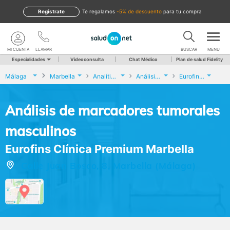
Regístrate
te regalamos
-5% de descuento
para tu compra
MI CUENTA
LLAMAR
BUSCAR
MENU
Especialidades
Videoconsulta
Chat Médico
Plan de salud Fidelity
Málaga
Marbella
Analíticas y Genética
Análisis de marcadores tumorales masculinos
Eurofins Clínica Premium Marbella
Análisis de marcadores tumorales
masculinos
Eurofins Clínica Premium Marbella
Calle Juan Bosco, 8, Marbella (Málaga)