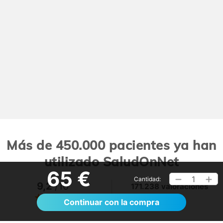
Más de 450.000 pacientes ya han
utilizado SaludOnNet
65 €
1
Cantidad:
9,2
/10
171.238 valoraciones
Ver >
Continuar con la compra