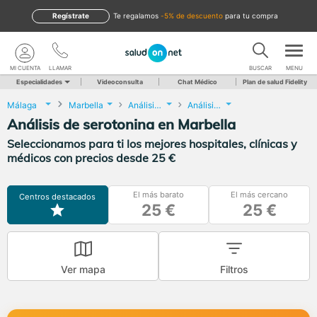
Regístrate
te regalamos
-5% de descuento
para tu compra
MI CUENTA
LLAMAR
BUSCAR
MENU
Especialidades
Videoconsulta
Chat Médico
Plan de salud Fidelity
Málaga
Marbella
Análisis Clínicos
Análisis de serotonina
Análisis de serotonina en Marbella
Seleccionamos para ti los mejores hospitales, clínicas y
médicos con precios desde 25 €
El más barato
El más cercano
Centros destacados
25 €
25 €
Ver mapa
Filtros