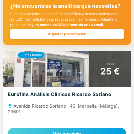
¿No encuentras la analítica que necesitas?
Si te han prescrito una analítica específica y deseas realizarla en
SaludOnNet, solicítanos presupuesto sin compromiso. Adjunta tu
prescripción y en
menos de 24h lo tendrás en tu email.
Adjuntar prescripción
PRECIO
25 €
Eurofins Análisis Clínicos Ricardo Soriano
Avenida Ricardo Soriano , 49, Marbella (Málaga),
29601
Ver servicio