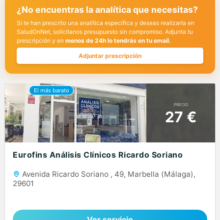
¿No encuentras la analítica que necesitas?
Si te han prescrito una analítica específica y deseas realizarla en
SaludOnNet, solicítanos presupuesto sin compromiso. Adjunta tu
prescripción y en
menos de 24h lo tendrás en tu email.
Adjuntar prescripción
PRECIO
27 €
Eurofins Análisis Clínicos Ricardo Soriano
Avenida Ricardo Soriano , 49, Marbella (Málaga),
29601
Ver servicio