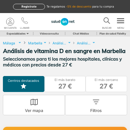
Regístrate
te regalamos
-5% de descuento
para tu compra
MI CUENTA
LLAMAR
BUSCAR
MENU
Especialidades
Videoconsulta
Chat Médico
Plan de salud Fidelity
Málaga
Marbella
Análisis Clínicos
Análisis de vitamina D en sangre
Análisis de vitamina D en sangre en Marbella
Seleccionamos para ti los mejores hospitales, clínicas y
médicos con precios desde 27 €
El más barato
El más cercano
Centros destacados
27 €
27 €
Ver mapa
Filtros