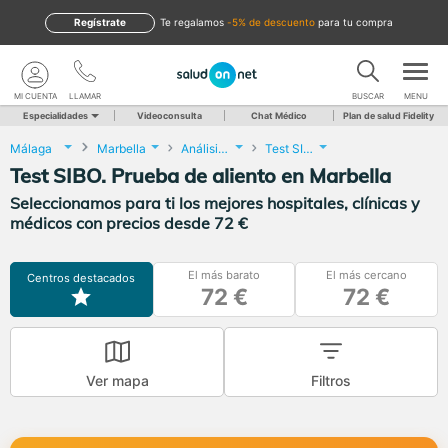
Regístrate
te regalamos
-5% de descuento
para tu compra
MI CUENTA
LLAMAR
BUSCAR
MENU
Especialidades
Videoconsulta
Chat Médico
Plan de salud Fidelity
Málaga
Marbella
Análisis Clínicos
Test SIBO. Prueba de aliento
Test SIBO. Prueba de aliento en Marbella
Seleccionamos para ti los mejores hospitales, clínicas y
médicos con precios desde 72 €
El más barato
El más cercano
Centros destacados
72 €
72 €
Ver mapa
Filtros