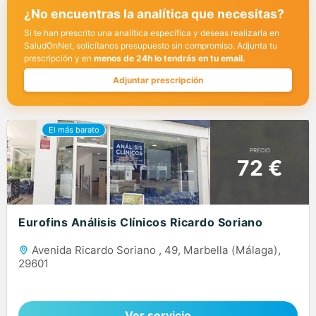
¿No encuentras la analítica que necesitas?
Si te han prescrito una analítica específica y deseas realizarla en
SaludOnNet, solicítanos presupuesto sin compromiso. Adjunta tu
prescripción y en
menos de 24h lo tendrás en tu email.
Adjuntar prescripción
PRECIO
72 €
Eurofins Análisis Clínicos Ricardo Soriano
Avenida Ricardo Soriano , 49, Marbella (Málaga),
29601
Ver servicio