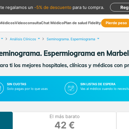
te regalamos
un
-5% de descuento
para tu compra
.
Reg
 Médicos
Videoconsulta
Chat Médico
Plan de salud Fidelity
Pierde peso
Análisis Clínicos
Seminograma. Espermiograma
eminograma. Espermiograma en Marbel
ra ti los mejores hospitales, clínicas y médicos con p
SIN CUOTAS
SIN LISTAS DE ESPERA
Solo pagas por lo que usas
Vas al médico cuando lo necesit
El más barato
42 €