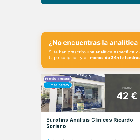
¿No encuentras la analítica
Si te han prescrito una analítica específica 
tu prescripción y en
menos de 24h lo tendrás
PRECIO
42 €
Eurofins Análisis Clínicos Ricardo
Soriano