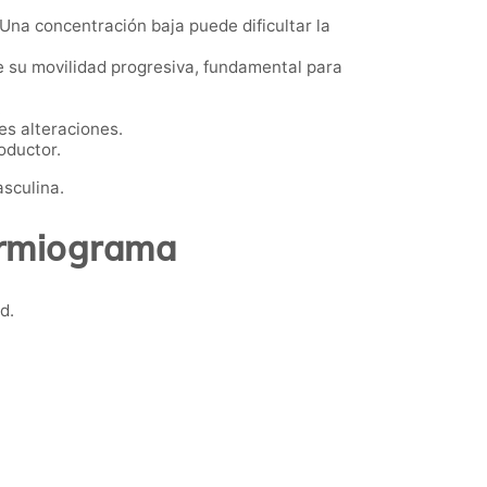
na concentración baja puede dificultar la
 su movilidad progresiva, fundamental para
.
es alteraciones.
oductor.
asculina.
ermiograma
d.