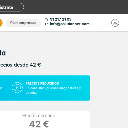
ístrate
91 217 21 93
Plan empresas
info@saludonnet.com
la
recios desde 42 €
PRECIOS REDUCIDOS
as
En consultas, pruebas diagnósticas y
cirugías
El más cercano
42 €