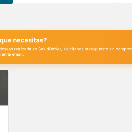
 que necesitas?
y deseas realizarla en SaludOnNet, solicítanos presupuesto sin compro
 en tu email.