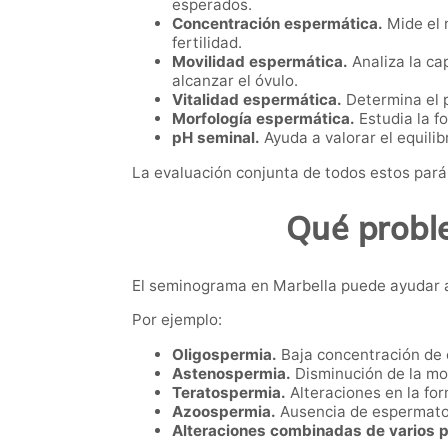
esperados.
Concentración espermática.
Mide el 
fertilidad.
Movilidad espermática.
Analiza la ca
alcanzar el óvulo.
Vitalidad espermática.
Determina el 
Morfología espermática.
Estudia la f
pH seminal.
Ayuda a valorar el equilib
La evaluación conjunta de todos estos parám
Qué probl
El seminograma en Marbella puede ayudar a d
Por ejemplo:
Oligospermia.
Baja concentración de
Astenospermia.
Disminución de la mo
Teratospermia.
Alteraciones en la fo
Azoospermia.
Ausencia de espermatoz
Alteraciones combinadas de varios 