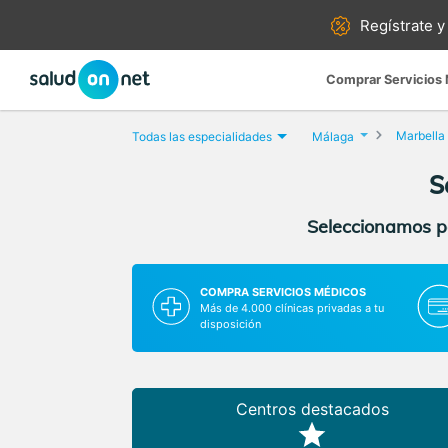
Regístrate y
Comprar Servicios
Marbella
Todas las especialidades
Málaga
S
Seleccionamos pa
COMPRA SERVICIOS MÉDICOS
Más de 4.000 clínicas privadas a tu
disposición
Centros destacados