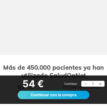
Más de 450.000 pacientes ya han
utilizado SaludOnNet
54 €
1
Cantidad:
9,2
/10
171.256 valoraciones
Ver >
Continuar con la compra