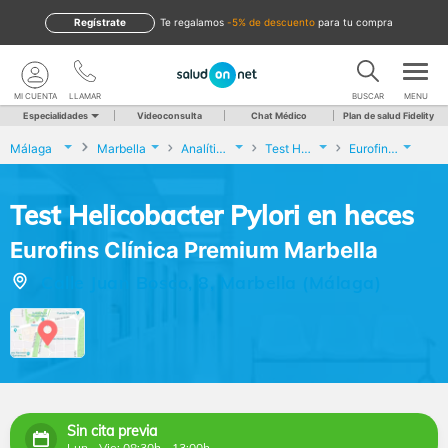
Regístrate
te regalamos
-5% de descuento
para tu compra
MI CUENTA
LLAMAR
BUSCAR
MENU
Especialidades
Videoconsulta
Chat Médico
Plan de salud Fidelity
Málaga
Marbella
Analíticas y Genética
Test Helicobacter Pylori en heces
Eurofins Clínica Premium Marbella
Test Helicobacter Pylori en heces
Eurofins Clínica Premium Marbella
Calle Juan Bosco, 8, Marbella (Málaga)
Sin cita previa
Lun - Vie: 08:30h - 13:00h