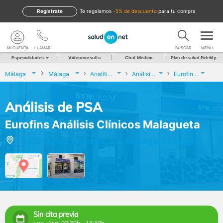
Regístrate
te regalamos
-5% de descuento
para tu compra
MI CUENTA
LLAMAR
BUSCAR
MENU
Especialidades
Videoconsulta
Chat Médico
Plan de salud Fidelity
Málaga
Málaga
Analíticas y Genética
Análisis de PSA
Eurofins Análisis Clínicos Malagueta
Análisis de PSA
Eurofins Análisis Clínicos Malagueta
Calle Vélez Málaga, 10, Málaga (Málaga)
Sin cita previa
Lun - Vie: 07:30h - 13:30h