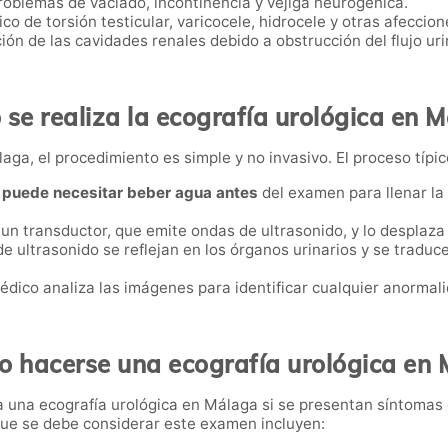
roblemas de vaciado, incontinencia y vejiga neurogénica.
ico de torsión testicular, varicocele, hidrocele y otras afeccio
ción de las cavidades renales debido a obstrucción del flujo uri
se realiza la ecografía urológica en 
aga, el procedimiento es simple y no invasivo. El proceso típic
e
puede necesitar beber agua antes
del examen para llenar la v
a un transductor, que emite ondas de ultrasonido, y lo desplaza
de ultrasonido se reflejan en los órganos urinarios y se tradu
médico analiza las imágenes para identificar cualquier anormali
 hacerse una ecografía urológica en
 una ecografía urológica en Málaga si se presentan síntomas 
 que se debe considerar este examen incluyen: