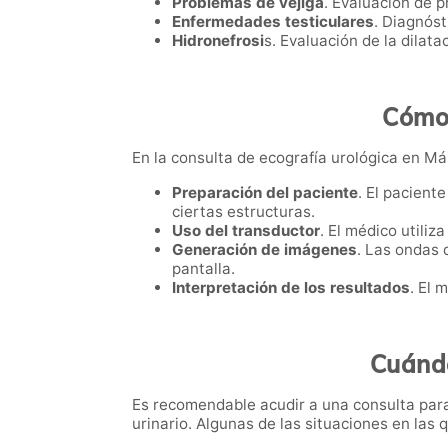
Problemas de vejiga
. Evaluación de p
Enfermedades testiculares
. Diagnóst
Hidronefrosi
s. Evaluación de la dilata
Cómo 
En la consulta de ecografía urológica en Mál
Preparación del paciente
. El pacient
ciertas estructuras.
Uso del transductor
. El médico utiliz
Generación de imágenes
. Las ondas 
pantalla.
Interpretación de los resultados
. El 
Cuándo
Es recomendable acudir a una consulta para
urinario. Algunas de las situaciones en las