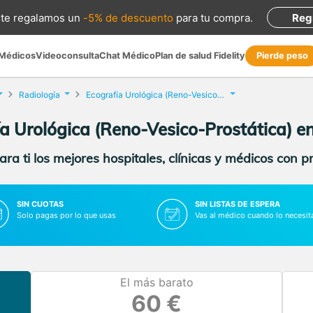
te regalamos
un
-5% de descuento
para tu compra
.
Reg
 Médicos
Videoconsulta
Chat Médico
Plan de salud Fidelity
Pierde peso
Radiología
Ecografía Urológica (Reno-Vesico-Prostática)
a Urológica (Reno-Vesico-Prostática) 
ra ti los mejores hospitales, clínicas y médicos con p
SIN CUOTAS
SIN LISTAS DE ESPERA
Solo pagas por lo que usas
Vas al médico cuando lo necesit
El más barato
60 €