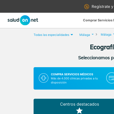
Regístrate y
Comprar Servicios
Málaga
Todas las especialidades
Málaga
Ecografí
Seleccionamos pa
COMPRA SERVICIOS MÉDICOS
Más de 4.000 clínicas privadas a tu
disposición
Centros destacados