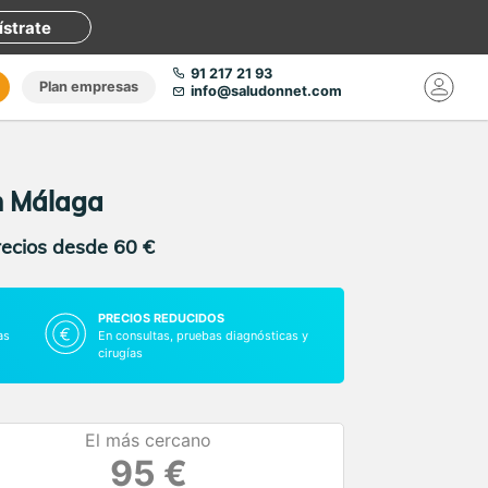
ístrate
91 217 21 93
Plan empresas
info@saludonnet.com
en Málaga
recios desde 60 €
PRECIOS REDUCIDOS
as
En consultas, pruebas diagnósticas y
cirugías
El más cercano
95 €