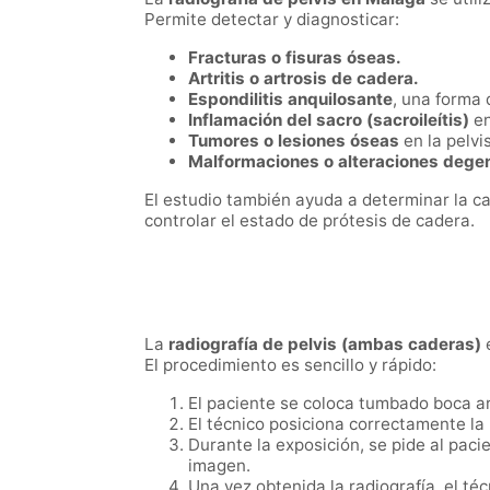
Permite detectar y diagnosticar:
Fracturas o fisuras óseas.
Artritis o artrosis de cadera.
Espondilitis anquilosante
, una forma 
Inflamación del sacro (sacroileítis)
en
Tumores o lesiones óseas
en la pelvi
Malformaciones o alteraciones degen
El estudio también ayuda a determinar la 
controlar el estado de prótesis de cadera.
La
radiografía de pelvis (ambas caderas)
e
El procedimiento es sencillo y rápido:
El paciente se coloca tumbado boca arr
El técnico posiciona correctamente la
Durante la exposición, se pide al pac
imagen.
Una vez obtenida la radiografía, el téc