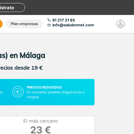
ístrate
91 217 21 93
Plan empresas
info@saludonnet.com
as) en Málaga
recios desde 19 €
PRECIOS REDUCIDOS
as
En consultas, pruebas diagnósticas y
cirugías
El más cercano
23 €