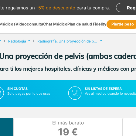
te regalamos
un
-5% de descuento
para tu compra
.
Reg
 Médicos
Videoconsulta
Chat Médico
Plan de salud Fidelity
Pierde peso
Radiología
Radiografía. Una proyección de pelvis (ambas caderas)
 Una proyección de pelvis (ambas cader
ra ti los mejores hospitales, clínicas y médicos con p
SIN CUOTAS
SIN LISTAS DE ESPERA
Solo pagas por lo que usas
Vas al médico cuando lo necesit
El más barato
19 €