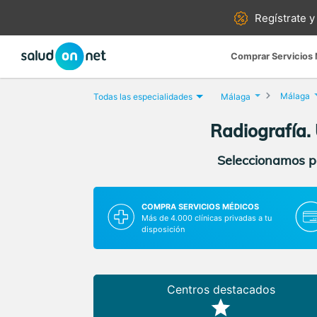
Regístrate y
Comprar Servicios
Málaga
Todas las especialidades
Málaga
Radiografía.
Seleccionamos pa
COMPRA SERVICIOS MÉDICOS
Más de 4.000 clínicas privadas a tu
disposición
Centros destacados