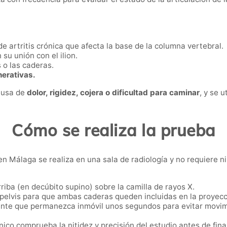
de artritis crónica que afecta la base de la columna vertebral.
 su unión con el ilion.
s o las caderas.
erativas.
causa de
dolor, rigidez, cojera o dificultad para caminar
, y se 
Cómo se realiza la prueba
n Málaga se realiza en una sala de radiología y no requiere n
iba (en decúbito supino) sobre la camilla de rayos X.
 pelvis para que ambas caderas queden incluidas en la proyecc
iente que permanezca inmóvil unos segundos para evitar movim
nico comprueba la nitidez y precisión del estudio antes de final