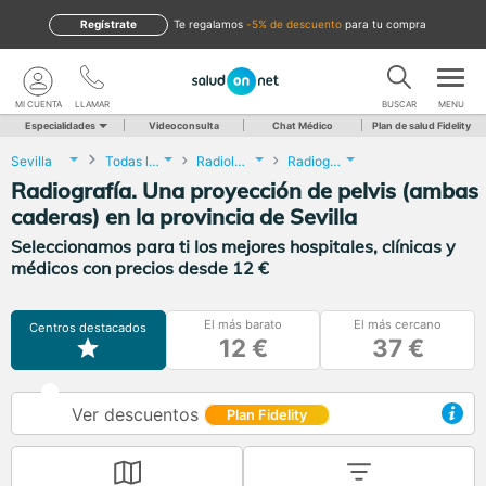
Regístrate
te regalamos
-5% de descuento
para tu compra
MI CUENTA
LLAMAR
BUSCAR
MENU
Especialidades
Videoconsulta
Chat Médico
Plan de salud Fidelity
Sevilla
Todas las localidades
Radiología
Radiografía. Una proyección de pelvis (ambas caderas)
Radiografía. Una proyección de pelvis (ambas
caderas) en la provincia de Sevilla
Seleccionamos para ti los mejores hospitales, clínicas y
médicos con precios desde 12 €
El más barato
El más cercano
Centros destacados
12 €
37 €
Ver descuentos
Plan Fidelity