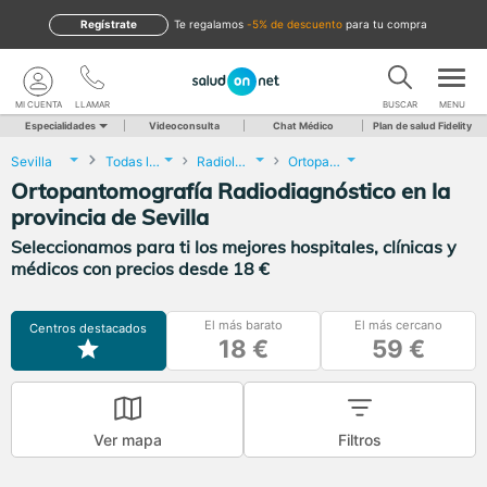
Regístrate
te regalamos
-5% de descuento
para tu compra
MI CUENTA
LLAMAR
BUSCAR
MENU
Especialidades
Videoconsulta
Chat Médico
Plan de salud Fidelity
Sevilla
Todas las localidades
Radiología
Ortopantomografía Radiodiagnóstico
Ortopantomografía Radiodiagnóstico en la
provincia de Sevilla
Seleccionamos para ti los mejores hospitales, clínicas y
médicos con precios desde 18 €
El más barato
El más cercano
Centros destacados
18 €
59 €
Ver mapa
Filtros