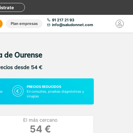
ístrate
91 217 21 93
Plan empresas
info@saludonnet.com
a de Ourense
recios desde 54 €
PRECIOS REDUCIDOS
as
En consultas, pruebas diagnósticas y
cirugías
El más cercano
54 €