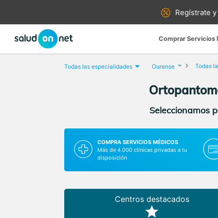
Regístrate y
Comprar Servicios
Todas la
Todas las especialidades
Ourense
Ortopantomo
Seleccionamos pa
COMPRA SERVICIOS MÉDICOS
Más de 4.000 clínicas privadas a tu
disposición
Centros destacados