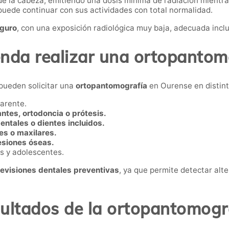
de la cabeza, emitiendo una dosis mínima de radiación mientr
 puede continuar con sus actividades con total normalidad.
eguro
, con una exposición radiológica muy baja, adecuada inclu
nda realizar una ortopantom
 pueden solicitar una
ortopantomografía
en Ourense en distint
parente.
ntes, ortodoncia o prótesis.
dentales o dientes incluidos.
es o maxilares.
lesiones óseas.
os y adolescentes.
revisiones dentales preventivas
, ya que permite detectar alt
ultados de la ortopantomogr