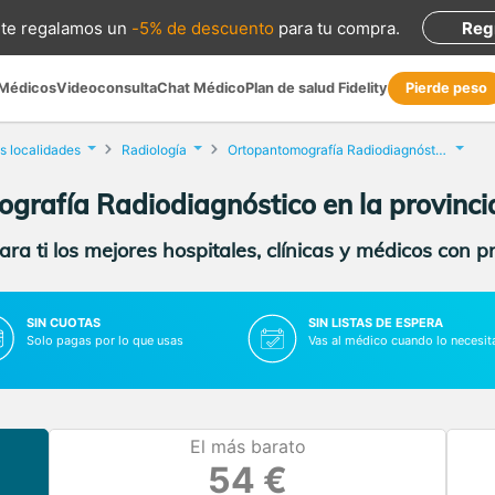
te regalamos
un
-5% de descuento
para tu compra
.
Reg
 Médicos
Videoconsulta
Chat Médico
Plan de salud Fidelity
Pierde peso
s localidades
Radiología
Ortopantomografía Radiodiagnóstico
grafía Radiodiagnóstico en la provinci
ra ti los mejores hospitales, clínicas y médicos con p
SIN CUOTAS
SIN LISTAS DE ESPERA
Solo pagas por lo que usas
Vas al médico cuando lo necesit
El más barato
54 €