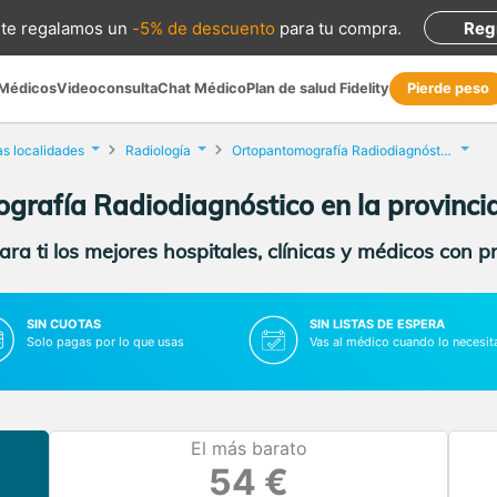
te regalamos
un
-5% de descuento
para tu compra
.
Reg
 Médicos
Videoconsulta
Chat Médico
Plan de salud Fidelity
Pierde peso
as localidades
Radiología
Ortopantomografía Radiodiagnóstico
rafía Radiodiagnóstico en la provinci
ra ti los mejores hospitales, clínicas y médicos con p
SIN CUOTAS
SIN LISTAS DE ESPERA
Solo pagas por lo que usas
Vas al médico cuando lo necesit
El más barato
54 €