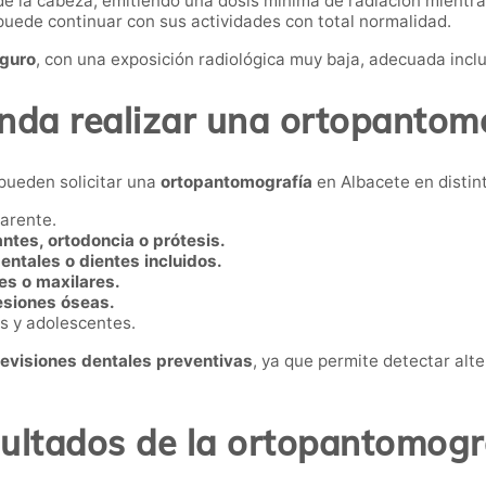
de la cabeza, emitiendo una dosis mínima de radiación mientr
 puede continuar con sus actividades con total normalidad.
eguro
, con una exposición radiológica muy baja, adecuada inclu
nda realizar una ortopantomo
 pueden solicitar una
ortopantomografía
en Albacete en distin
parente.
ntes, ortodoncia o prótesis.
dentales o dientes incluidos.
es o maxilares.
lesiones óseas.
os y adolescentes.
revisiones dentales preventivas
, ya que permite detectar alt
ultados de la ortopantomogr