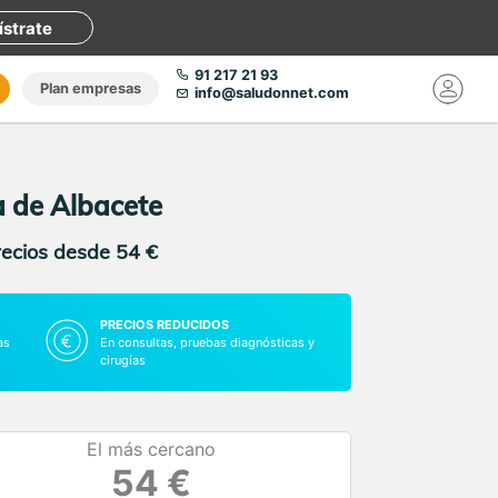
ístrate
91 217 21 93
Plan empresas
info@saludonnet.com
a de Albacete
recios desde 54 €
PRECIOS REDUCIDOS
as
En consultas, pruebas diagnósticas y
cirugías
El más cercano
54 €