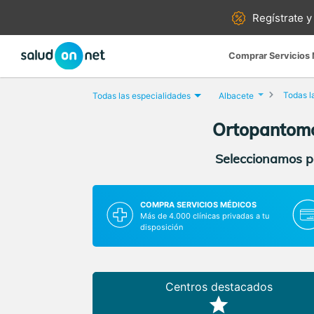
Regístrate y
Comprar Servicios
Todas l
Todas las especialidades
Albacete
Ortopantomog
Seleccionamos pa
COMPRA SERVICIOS MÉDICOS
Más de 4.000 clínicas privadas a tu
disposición
Centros destacados