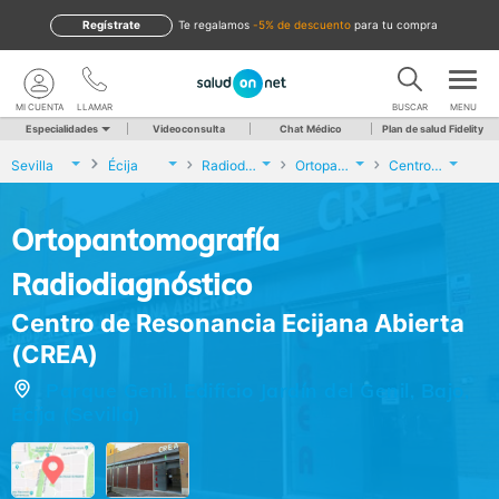
Regístrate
te regalamos
-5% de descuento
para tu compra
MI CUENTA
LLAMAR
BUSCAR
MENU
Especialidades
Videoconsulta
Chat Médico
Plan de salud Fidelity
Sevilla
Écija
Radiodiagnóstico
Ortopantomografía Radiodiagnóstico
Centro de Resonancia Ecijana Abierta (CREA)
Ortopantomografía
Radiodiagnóstico
Centro de Resonancia Ecijana Abierta
(CREA)
Parque Genil. Edificio Jardín del Genil, Bajo,
Écija (Sevilla)