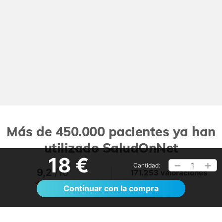
Más de 450.000 pacientes ya han
utilizado SaludOnNet
18 €
1
Cantidad:
9,2
/10
171.253 valoraciones
Ver >
Continuar con la compra