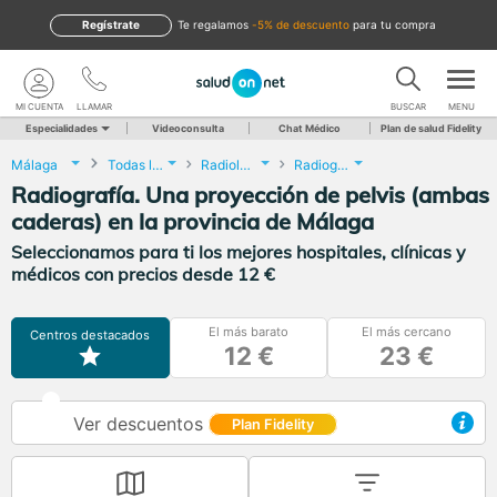
Regístrate
te regalamos
-5% de descuento
para tu compra
MI CUENTA
LLAMAR
BUSCAR
MENU
Especialidades
Videoconsulta
Chat Médico
Plan de salud Fidelity
Málaga
Todas las localidades
Radiología
Radiografía. Una proyección de pelvis (ambas caderas)
Radiografía. Una proyección de pelvis (ambas
caderas) en la provincia de Málaga
Seleccionamos para ti los mejores hospitales, clínicas y
médicos con precios desde 12 €
El más barato
El más cercano
Centros destacados
12 €
23 €
Ver descuentos
Plan Fidelity