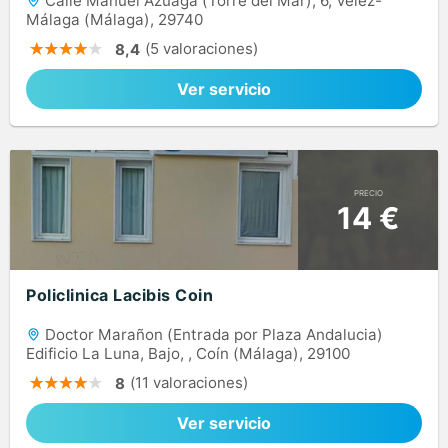
Calle Manuel Azuaga (Torre del Mar), 6, Vélez-
Málaga (Málaga), 29740
(5 valoraciones)
8,4
Ver servicio
PRECIO
14 €
Policlinica Lacibis Coin
Doctor Marañon (Entrada por Plaza Andalucia)
Edificio La Luna, Bajo, , Coín (Málaga), 29100
(11 valoraciones)
8
Ver servicio