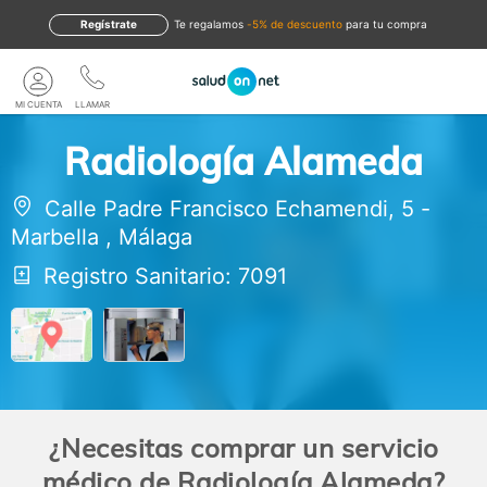
Regístrate
te regalamos
-5% de descuento
para tu compra
MI CUENTA
LLAMAR
Radiología Alameda
Calle Padre Francisco Echamendi, 5
-
Marbella
,
Málaga
Registro Sanitario: 7091
¿Necesitas comprar un servicio
médico de Radiología Alameda?