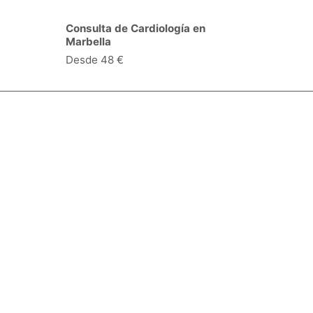
Consulta de Cardiología en
Marbella
Desde 48 €
Especialidades y servicios
Centros Médicos
Intervenciones quirúrgicas
Valoraciones de pacientes
Síguenos:
Descárgate la App:
Empresa
Blog