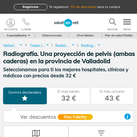
Regístrate
te regalamos
-5% de descuento
para tu compra
MI CUENTA
LLAMAR
BUSCAR
MENU
Especialidades
Videoconsulta
Chat Médico
Plan de salud Fidelity
Valladolid
Todas las localidades
Radiología
Radiografía. Una proyección de pelvis (ambas caderas)
Radiografía. Una proyección de pelvis (ambas
caderas) en la provincia de Valladolid
Seleccionamos para ti los mejores hospitales, clínicas y
médicos con precios desde 32 €
El más barato
El más cercano
Centros destacados
32 €
43 €
Ver descuentos
Plan Fidelity