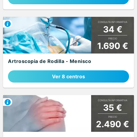
CONSULTA INFORMATIVA
34 €
PRECIO
1.690 €
Artroscopia de Rodilla - Menisco
Ver 8 centros
CONSULTA INFORMATIVA
35 €
PRECIO
2.490 €