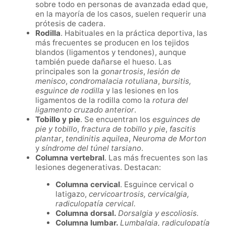
sobre todo en personas de avanzada edad que,
en la mayoría de los casos, suelen requerir una
prótesis de cadera.
Rodilla
. Habituales en la práctica deportiva, las
más frecuentes se producen en los tejidos
blandos (ligamentos y tendones), aunque
también puede dañarse el hueso. Las
principales son la
gonartrosis
,
lesión de
menisco
,
condromalacia rotuliana
,
bursitis,
esguince de rodilla
y las lesiones en los
ligamentos de la rodilla como la
rotura del
ligamento cruzado anterior
.
Tobillo y pie
. Se encuentran los
esguinces de
pie y tobillo
,
fractura de tobillo y pie
,
fascitis
plantar
,
tendinitis aquilea
,
Neuroma de Morton
y
síndrome del túnel tarsiano
.
Columna vertebral
. Las más frecuentes son las
lesiones degenerativas. Destacan:
Columna cervical
. Esguince cervical o
latigazo,
cervicoartrosis, cervicalgia,
radiculopatía cervical.
Columna dorsal.
Dorsalgia y escoliosis.
Columna lumbar.
Lumbalgia, radiculopatía