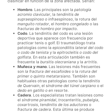
clasificar en función de la zona afectada. Serían:
Hombro
. Las principales son la
patología
acromio clavicular
, la
tendinitis de
supraespinoso o infraespinoso
, la rotura del
manguito rotador
, el
hombro congelado
o las
fracturas de hombro por impacto
.
Codo
. La tendinitis del codo es una lesión
deportiva que aparece con frecuencia por
practicar tenis o golf. El traumatólogo trata
patologías como la
epicondilitis lateral del codo
o codo de tenista
y la
epitrocleitis o codo del
golfista
. En esta articulación también es
frecuente la
bursitis olecraniana
y la
artritis.
Muñeca y mano
. Las lesiones más frecuentes
son
la fractura del escafoides
o la
rotura del
primer o quinto metatarsiano
. También son
habituales otras patologías como la
tendinitis
de Quervain
, el s
índrome del túnel carpiano
o el
dedo en gatillo o en resorte
.
Cadera
. Los especialistas tratan lesiones como
el
síndrome piramidal
,
trocanteritis
,
pubalgia
,
coxartrosis
,
tendinitis de los aductores
o
fractura de cadera
. Esta última se produce