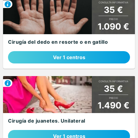
CONSULTA INFORMATIVA
35 €
PRECIO
1.090 €
Cirugía del dedo en resorte o en gatillo
Ver 1 centros
CONSULTA INFORMATIVA
35 €
PRECIO
1.490 €
Cirugía de juanetes. Unilateral
Ver 1 centros