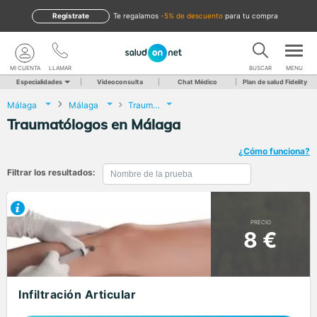
Regístrate
te regalamos
-5% de descuento
para tu compra
MI CUENTA
LLAMAR
BUSCAR
MENU
Especialidades
Videoconsulta
Chat Médico
Plan de salud Fidelity
Málaga
Málaga
Traumatología y Cirugía Ortopédica
Traumatólogos en Málaga
¿Cómo funciona?
Filtrar los resultados:
PRECIO
8 €
Infiltración Articular