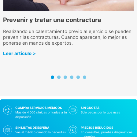
Prevenir y tratar una contractura
L
Realizando un calentamiento previo al ejercicio se pueden
prevenir las contracturas. Cuando aparecen, lo mejor es
L
ponerse en manos de expertos.
c
a
Leer artículo >
L
COMPRA SERVICIOS MÉDICOS
SIN CUOTAS
Más de 4.000 clínicas privadas a tu
Solo pagas por lo que usas
disposición
SIN LISTAS DE ESPERA
PRECIOS REDUCIDOS
Vas al médico cuando lo necesitas
En consultas, pruebas diagnósticas
y cirugías