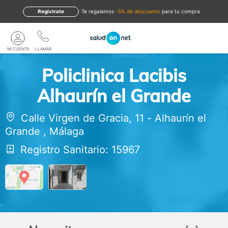
Regístrate
te regalamos
-5% de descuento
para tu compra
MI CUENTA
LLAMAR
Policlinica Lacibis
Alhaurín el Grande
Calle Virgen de Gracia, 11
-
Alhaurín el
Grande
,
Málaga
Registro Sanitario: 15967