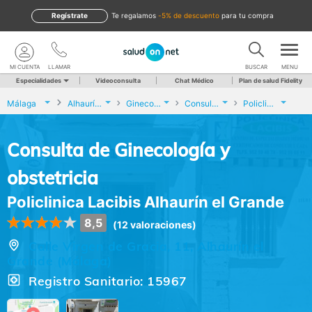
Regístrate
te regalamos
-5% de descuento
para tu compra
MI CUENTA
LLAMAR
BUSCAR
MENU
Especialidades
Videoconsulta
Chat Médico
Plan de salud Fidelity
Málaga
Alhaurín el Grande
Ginecología y Obstetricia
Consulta de Ginecología y obstetricia
Policlinica Lacibis Alhaurín el Grande
Consulta de Ginecología y
obstetricia
Policlinica Lacibis Alhaurín el Grande
8,5
(12 valoraciones)
Calle Virgen de Gracia, 11, Alhaurín el
Grande (Málaga)
Registro Sanitario: 15967