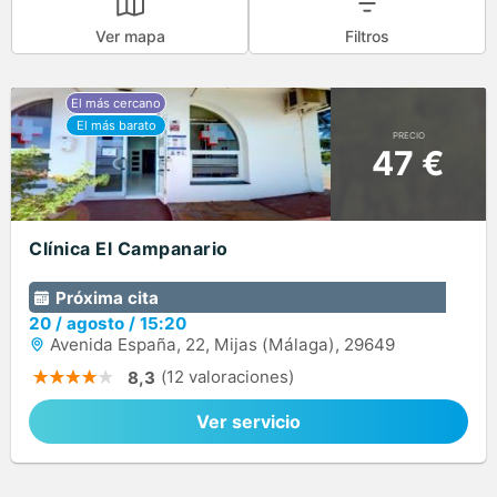
Ver mapa
Filtros
PRECIO
47 €
Clínica El Campanario
Próxima cita
20
/
agosto
/
15:20
Avenida España, 22, Mijas (Málaga), 29649
(12 valoraciones)
8,3
Ver servicio