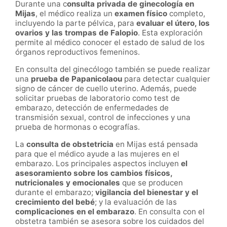
Durante una c
onsulta privada de ginecología en
Mijas
, el médico realiza un
examen físico
completo,
incluyendo la parte pélvica, para
evaluar el útero, los
ovarios y las trompas de Falopio
. Esta exploración
permite al médico conocer el estado de salud de los
órganos reproductivos femeninos.
En consulta del ginecólogo también se puede realizar
una
prueba de Papanicolaou
para detectar cualquier
signo de cáncer de cuello uterino. Además, puede
solicitar pruebas de laboratorio como test de
embarazo, detección de enfermedades de
transmisión sexual, control de infecciones y una
prueba de hormonas o ecografías.
La
c
onsulta de obstetricia
en Mijas está pensada
para que el médico ayude a las mujeres en el
embarazo. Los principales aspectos incluyen
el
a
sesoramiento sobre los cambios físicos,
nutricionales y emocionales
que se producen
durante el embarazo;
vigilancia del bienestar y el
crecimiento del bebé
; y la evaluación de las
complicaciones en el embarazo
. En consulta con el
obstetra también se asesora sobre los cuidados del