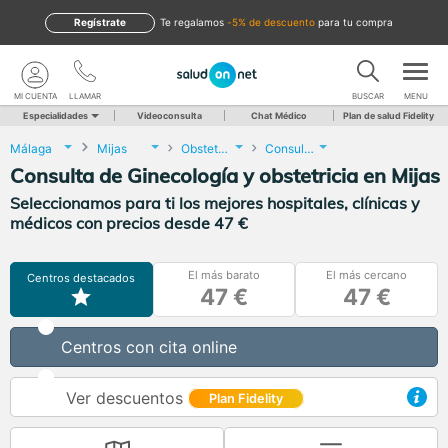
Regístrate
te regalamos
-5% de descuento
para tu compra
MI CUENTA
LLAMAR
BUSCAR
MENU
Especialidades
Videoconsulta
Chat Médico
Plan de salud Fidelity
Málaga
Mijas
Obstetricia y Ginecología
Consulta de Ginecología y obstetricia
Consulta de Ginecología y obstetricia en Mijas
Seleccionamos para ti los mejores hospitales, clínicas y
médicos con precios desde 47 €
El más barato
El más cercano
Centros destacados
47 €
47 €
Centros con cita online
Ver descuentos
Plan Fidelity