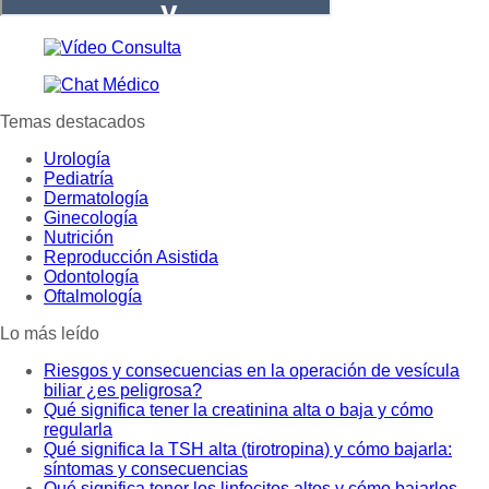
Temas destacados
Urología
Pediatría
Dermatología
Ginecología
Nutrición
Reproducción Asistida
Odontología
Oftalmología
Lo más leído
Riesgos y consecuencias en la operación de vesícula
biliar ¿es peligrosa?
Qué significa tener la creatinina alta o baja y cómo
regularla
Qué significa la TSH alta (tirotropina) y cómo bajarla:
síntomas y consecuencias
Qué significa tener los linfocitos altos y cómo bajarlos