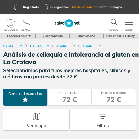
Regístrate
te regalamos
-5% de descuento
para tu compra
MI CUENTA
LLAMAR
BUSCAR
MENU
Especialidades
Videoconsulta
Chat Médico
Plan de salud Fidelity
Santa Cruz de Tenerife
La Orotava
Análisis Clínicos
Análisis de celiaquía e intolerancia al gluten
Análisis de celiaquía e intolerancia al gluten en
La Orotava
Seleccionamos para ti los mejores hospitales, clínicas y
médicos con precios desde 72 €
El más barato
El más cercano
Centros destacados
72 €
72 €
Ver mapa
Filtros