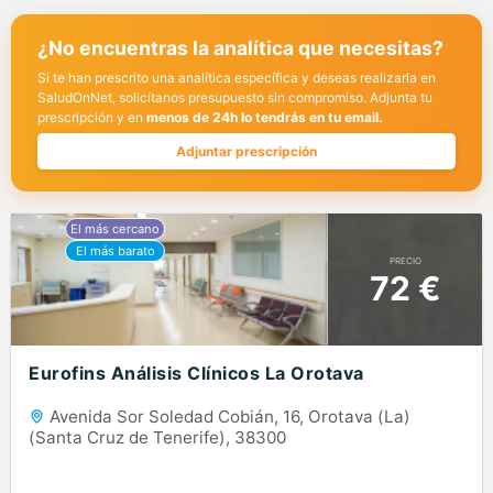
¿No encuentras la analítica que necesitas?
Si te han prescrito una analítica específica y deseas realizarla en
SaludOnNet, solicítanos presupuesto sin compromiso. Adjunta tu
prescripción y en
menos de 24h lo tendrás en tu email.
Adjuntar prescripción
PRECIO
72 €
Eurofins Análisis Clínicos La Orotava
Avenida Sor Soledad Cobián, 16, Orotava (La)
(Santa Cruz de Tenerife), 38300