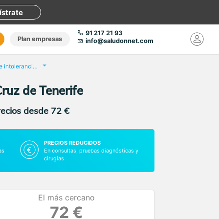
ístrate
91 217 21 93
Plan empresas
info@saludonnet.com
Análisis de celiaquía e intolerancia al gluten
Cruz de Tenerife
recios desde 72 €
PRECIOS REDUCIDOS
as
En consultas, pruebas diagnósticas y
cirugías
El más cercano
72 €