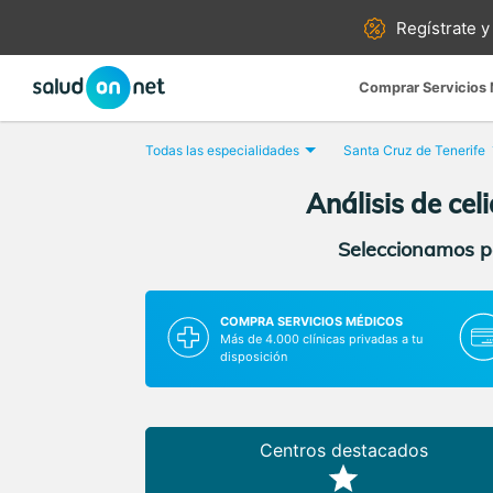
Regístrate y
Comprar Servicios
Todas las especialidades
Santa Cruz de Tenerife
Análisis de cel
Seleccionamos pa
COMPRA SERVICIOS MÉDICOS
Más de 4.000 clínicas privadas a tu
disposición
Centros destacados