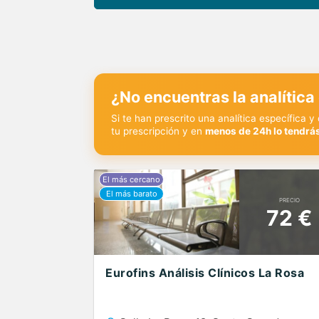
¿No encuentras la analítica
Si te han prescrito una analítica específica 
tu prescripción y en
menos de 24h lo tendrás
PRECIO
72 €
Eurofins Análisis Clínicos La Rosa