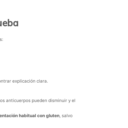
rueba
s:
trar explicación clara.
los anticuerpos pueden disminuir y el
ntación habitual con gluten
, salvo