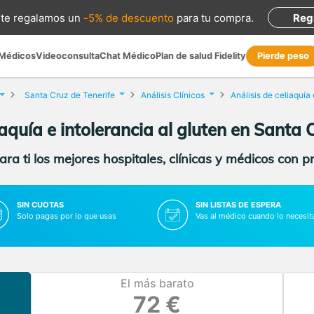
te regalamos
un
-5% de descuento
para tu compra
.
Reg
 Médicos
Videoconsulta
Chat Médico
Plan de salud Fidelity
Pierde peso
Santa Cruz de Tenerife
Análisis Clínicos
iaquía e intolerancia al gluten en Santa 
ra ti los mejores hospitales, clínicas y médicos con p
SIN CUOTAS
SIN LISTAS DE ESPERA
Solo pagas por lo que usas
Vas al médico cuando lo necesit
El más barato
72 €