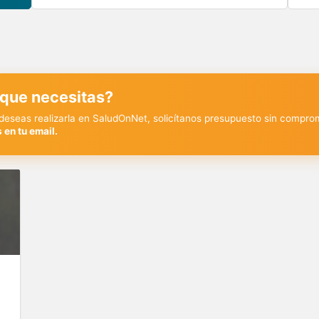
 que necesitas?
y deseas realizarla en SaludOnNet, solicítanos presupuesto sin compro
 en tu email.