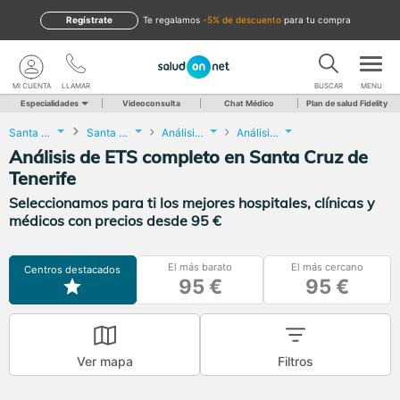
Regístrate
te regalamos
-5% de descuento
para tu compra
MI CUENTA
LLAMAR
BUSCAR
MENU
Especialidades
Videoconsulta
Chat Médico
Plan de salud Fidelity
Santa Cruz de Tenerife
Santa Cruz de Tenerife
Análisis Clínicos
Análisis de ETS completo
Análisis de ETS completo en Santa Cruz de
Tenerife
Seleccionamos para ti los mejores hospitales, clínicas y
médicos con precios desde 95 €
El más barato
El más cercano
Centros destacados
95 €
95 €
Ver mapa
Filtros