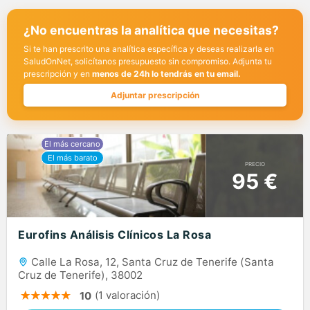
¿No encuentras la analítica que necesitas?
Si te han prescrito una analítica específica y deseas realizarla en
SaludOnNet, solicítanos presupuesto sin compromiso. Adjunta tu
prescripción y en
menos de 24h lo tendrás en tu email.
Adjuntar prescripción
PRECIO
95 €
Eurofins Análisis Clínicos La Rosa
Calle La Rosa, 12, Santa Cruz de Tenerife (Santa
Cruz de Tenerife), 38002
(1 valoración)
10