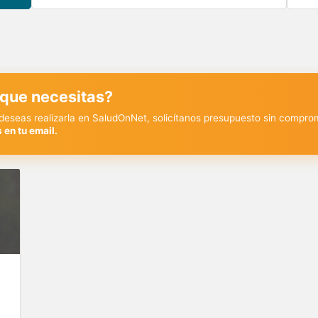
 que necesitas?
y deseas realizarla en SaludOnNet, solicítanos presupuesto sin compro
 en tu email.