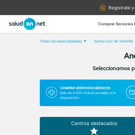
Regístrate y
Comprar Servicios
Todas las especialidades
Santa Cruz de Tenerife
Aná
Seleccionamos pa
COMPRA SERVICIOS MÉDICOS
Más de 4.000 clínicas privadas a tu
disposición
Centros destacados