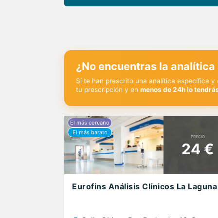
¿No encuentras la analítica
Si te han prescrito una analítica específica 
tu prescripción y en
menos de 24h lo tendrás
PRECIO
24 €
Eurofins Análisis Clínicos La Laguna