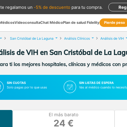
te regalamos
un
-5% de descuento
para tu compra
.
Reg
 Médicos
Videoconsulta
Chat Médico
Plan de salud Fidelity
Pierde peso
San Cristóbal de La Laguna
Análisis Clínicos
Análisis de VIH
lisis de VIH en San Cristóbal de La La
ra ti los mejores hospitales, clínicas y médicos con p
SIN CUOTAS
SIN LISTAS DE ESPERA
Solo pagas por lo que usas
Vas al médico cuando lo necesit
El más barato
24 €