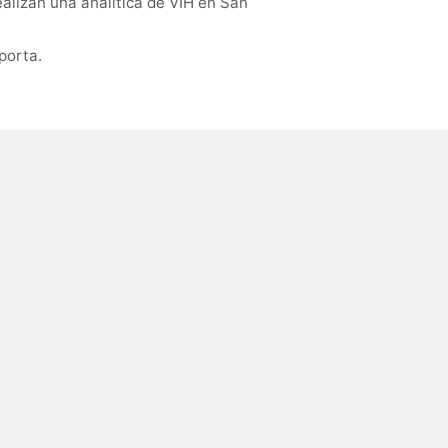
alizan una analítica de VIH en San
porta.