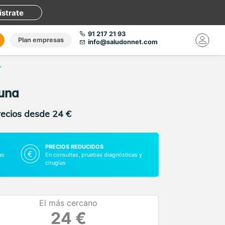
ístrate
91 217 21 93
Plan empresas
info@saludonnet.com
guna
recios desde 24 €
PRECIOS REDUCIDOS
as
En consultas, pruebas diagnósticas y
cirugías
El más cercano
24 €