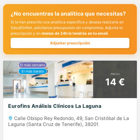
¿No encuentras la analítica que necesitas?
Si te han prescrito una analítica específica y deseas realizarla en
SaludOnNet, solicítanos presupuesto sin compromiso. Adjunta tu
prescripción y en
menos de 24h lo tendrás en tu email.
Adjuntar prescripción
PRECIO
14 €
Eurofins Análisis Clínicos La Laguna
Calle Obispo Rey Redondo, 49, San Cristóbal de La
Laguna (Santa Cruz de Tenerife), 38201