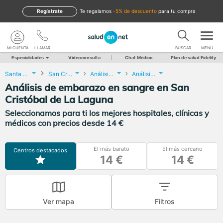
Regístrate
te regalamos
-5% de descuento
para tu compra
MI CUENTA
LLAMAR
BUSCAR
MENU
Especialidades
Videoconsulta
Chat Médico
Plan de salud Fidelity
Santa Cruz de Tenerife
San Cristóbal de La Laguna
Análisis Clínicos
Análisis de embarazo en sangre
Análisis de embarazo en sangre en San
Cristóbal de La Laguna
Seleccionamos para ti los mejores hospitales, clínicas y
médicos con precios desde 14 €
El más barato
El más cercano
Centros destacados
14 €
14 €
Ver mapa
Filtros