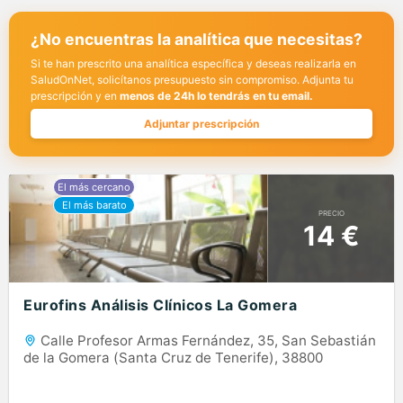
¿No encuentras la analítica que necesitas?
Si te han prescrito una analítica específica y deseas realizarla en
SaludOnNet, solicítanos presupuesto sin compromiso. Adjunta tu
prescripción y en
menos de 24h lo tendrás en tu email.
Adjuntar prescripción
PRECIO
14 €
Eurofins Análisis Clínicos La Gomera
Calle Profesor Armas Fernández, 35, San Sebastián
de la Gomera (Santa Cruz de Tenerife), 38800