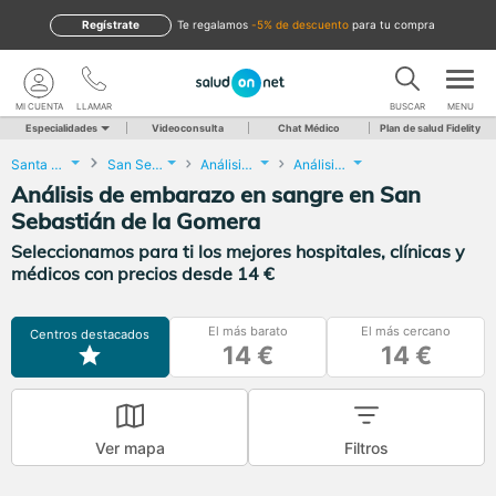
Regístrate
te regalamos
-5% de descuento
para tu compra
MI CUENTA
LLAMAR
BUSCAR
MENU
Especialidades
Videoconsulta
Chat Médico
Plan de salud Fidelity
Santa Cruz de Tenerife
San Sebastián de la Gomera
Análisis Clínicos
Análisis de embarazo en sangre
Análisis de embarazo en sangre en San
Sebastián de la Gomera
Seleccionamos para ti los mejores hospitales, clínicas y
médicos con precios desde 14 €
El más barato
El más cercano
Centros destacados
14 €
14 €
Ver mapa
Filtros