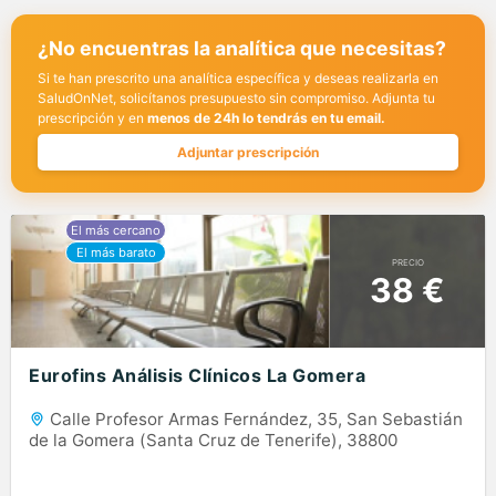
¿No encuentras la analítica que necesitas?
Si te han prescrito una analítica específica y deseas realizarla en
SaludOnNet, solicítanos presupuesto sin compromiso. Adjunta tu
prescripción y en
menos de 24h lo tendrás en tu email.
Adjuntar prescripción
PRECIO
38 €
Eurofins Análisis Clínicos La Gomera
Calle Profesor Armas Fernández, 35, San Sebastián
de la Gomera (Santa Cruz de Tenerife), 38800