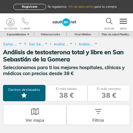
Regístrate
te regalamos
-5% de descuento
para tu compra
MI CUENTA
LLAMAR
BUSCAR
MENU
Especialidades
Videoconsulta
Chat Médico
Plan de salud Fidelity
Santa Cruz de Tenerife
San Sebastián de la Gomera
Análisis Clínicos
Análisis de testosterona total y libre
Análisis de testosterona total y libre en San
Sebastián de la Gomera
Seleccionamos para ti los mejores hospitales, clínicas y
médicos con precios desde 38 €
El más barato
El más cercano
Centros destacados
38 €
38 €
Ver mapa
Filtros