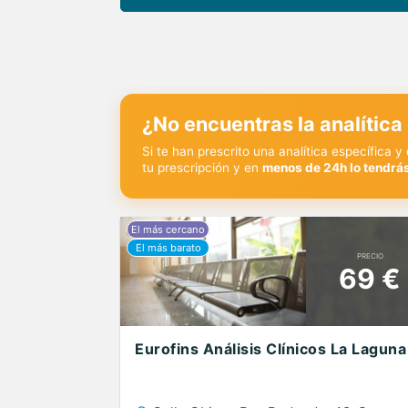
¿No encuentras la analítica
Si te han prescrito una analítica específica 
tu prescripción y en
menos de 24h lo tendrás
PRECIO
69 €
Eurofins Análisis Clínicos La Laguna