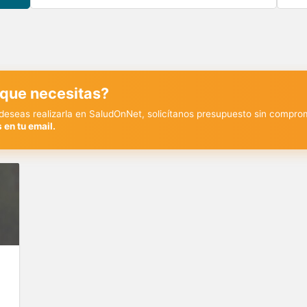
 que necesitas?
y deseas realizarla en SaludOnNet, solicítanos presupuesto sin compro
 en tu email.