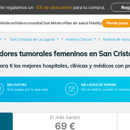
te regalamos
un
-5% de descuento
para tu compra
.
Reg
 Médicos
Videoconsulta
Chat Médico
Plan de salud Fidelity
Pierde peso
San Cristóbal de La Laguna
Análisis Clínicos
dores tumorales femeninos en San Cris
ra ti los mejores hospitales, clínicas y médicos con p
SIN CUOTAS
SIN LISTAS DE ESPERA
Solo pagas por lo que usas
Vas al médico cuando lo necesit
El más barato
69 €