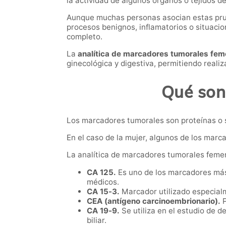
la actividad de algunos órganos o tejidos d
Aunque muchas personas asocian estas prue
procesos benignos, inflamatorios o situaci
completo.
La
analítica de marcadores tumorales fem
ginecológica y digestiva, permitiendo reali
Qué son
Los marcadores tumorales son proteínas o 
En el caso de la mujer, algunos de los marc
La analítica de marcadores tumorales femen
CA 125.
Es uno de los marcadores más 
médicos.
CA 15-3.
Marcador utilizado especial
CEA (antígeno carcinoembrionario).
P
CA 19-9.
Se utiliza en el estudio de 
biliar.