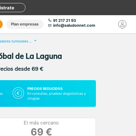
ístrate
91 217 21 93
Plan empresas
info@saludonnet.com
Análisis de marcadores tumorales femeninos
tóbal de La Laguna
recios desde 69 €
PRECIOS REDUCIDOS
as
En consultas, pruebas diagnósticas y
cirugías
El más cercano
69 €