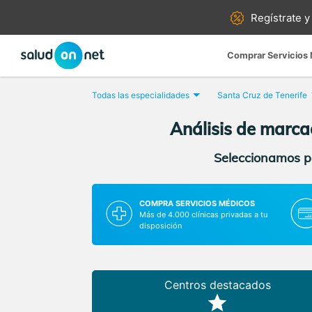
Regístrate y
Comprar Servicios
Todas las especialidades
Santa Cruz de Tenerife
Análisis de marca
Seleccionamos pa
COMPRA SERVICIOS MÉDICOS
Más de 4.000 clínicas privadas a tu
disposición
Centros destacados