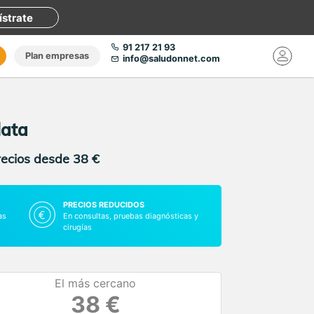
ístrate
91 217 21 93
Plan empresas
info@saludonnet.com
lata
recios desde 38 €
PRECIOS REDUCIDOS
as
En consultas, pruebas diagnósticas y
cirugías
El más cercano
38 €