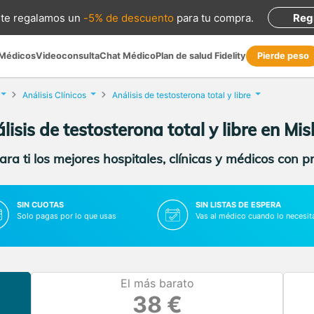
te regalamos
un
-5% de descuento
para tu compra
.
Reg
 Médicos
Videoconsulta
Chat Médico
Plan de salud Fidelity
Pierde peso
Análisis Clínicos
Análisis de testosterona total y libre
lisis de testosterona total y libre en Mis
ra ti los mejores hospitales, clínicas y médicos con p
SIN CUOTAS
SIN LISTAS DE ESPERA
Solo pagas por lo que usas
Vas al médico cuando lo necesit
El más barato
38 €