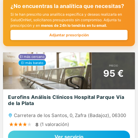
¿No encuentras la analítica que necesitas?
Si te han prescrito una analítica específica y deseas realizarla en
SaludOnNet, solicítanos presupuesto sin compromiso. Adjunta tu
prescripción y en
menos de 24h lo tendrás en tu email.
Adjuntar prescripción
PRECIO
95 €
Eurofins Análisis Clínicos Hospital Parque Vía
de la Plata
Carretera de los Santos, 0, Zafra (Badajoz), 06300
(1 valoración)
8
Ver servicio