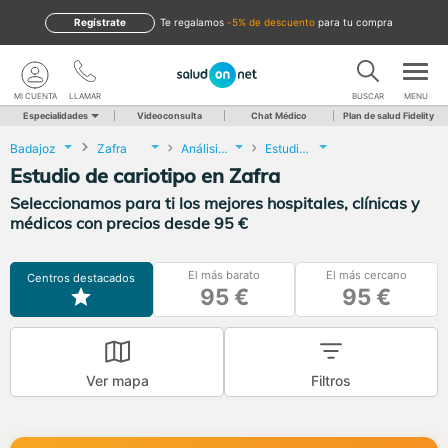
Regístrate
te regalamos
-5% de descuento
para tu compra
MI CUENTA
LLAMAR
BUSCAR
MENU
Especialidades
Videoconsulta
Chat Médico
Plan de salud Fidelity
Badajoz
Zafra
Análisis Clínicos
Estudio de cariotipo
Estudio de cariotipo en Zafra
Seleccionamos para ti los mejores hospitales, clínicas y
médicos con precios desde 95 €
El más barato
El más cercano
Centros destacados
95 €
95 €
Ver mapa
Filtros