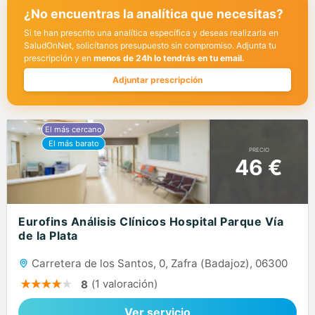
¿No encuentras la analítica que necesitas?
Si te han prescrito una analítica específica y deseas realizarla en
SaludOnNet, solicítanos presupuesto sin compromiso. Adjunta tu
prescripción y en
menos de 24h lo tendrás en tu email.
Adjuntar prescripción
PRECIO
46 €
Eurofins Análisis Clínicos Hospital Parque Vía
de la Plata
Carretera de los Santos, 0, Zafra (Badajoz), 06300
(1 valoración)
8
Ver servicio