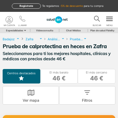
Regístrate
te regalamos
-5% de descuento
para tu compra
MI CUENTA
LLAMAR
BUSCAR
MENU
Especialidades
Videoconsulta
Chat Médico
Plan de salud Fidelity
Badajoz
Zafra
Análisis Clínicos
Prueba de calprotectina en heces
Prueba de calprotectina en heces en Zafra
Seleccionamos para ti los mejores hospitales, clínicas y
médicos con precios desde 46 €
El más barato
El más cercano
Centros destacados
46 €
46 €
Ver mapa
Filtros