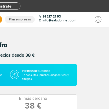
ístrate
91 217 21 93
Plan empresas
info@saludonnet.com
fra
recios desde 38 €
PRECIOS REDUCIDOS
as
En consultas, pruebas diagnósticas y
cirugías
El más cercano
38 €