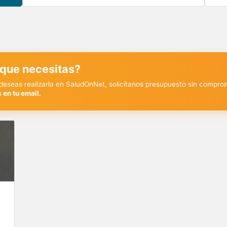
 que necesitas?
y deseas realizarla en SaludOnNet, solicítanos presupuesto sin compro
 en tu email.