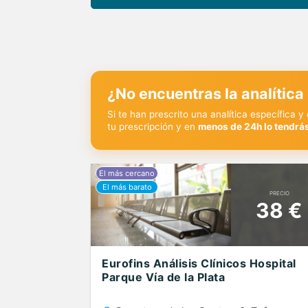
¿No encuentras la analítica
Si te han prescrito una analítica específica 
tu prescripción y en
menos de 24h lo tendrás
PRECIO
38 €
Eurofins Análisis Clínicos Hospital
Parque Vía de la Plata