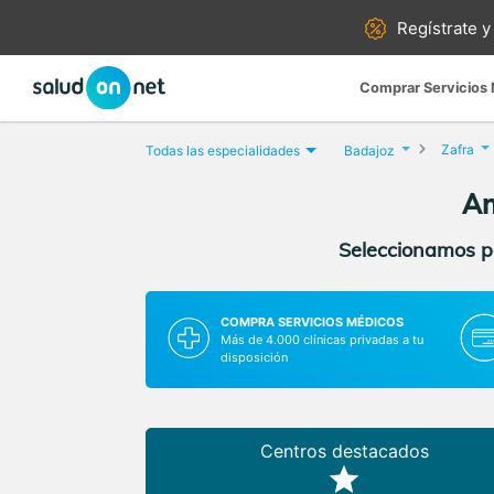
Regístrate y
Comprar Servicios
Zafra
Todas las especialidades
Badajoz
An
Seleccionamos pa
COMPRA SERVICIOS MÉDICOS
Más de 4.000 clínicas privadas a tu
disposición
Centros destacados