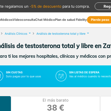
te regalamos
un
-5% de descuento
para tu compra
.
Reg
 Médicos
Videoconsulta
Chat Médico
Plan de salud Fidelity
Pierde peso
Análisis Clínicos
Análisis de testosterona total y libre
álisis de testosterona total y libre en Za
ra ti los mejores hospitales, clínicas y médicos con p
SIN CUOTAS
SIN LISTAS DE ESPERA
Solo pagas por lo que usas
Vas al médico cuando lo necesit
El más barato
38 €