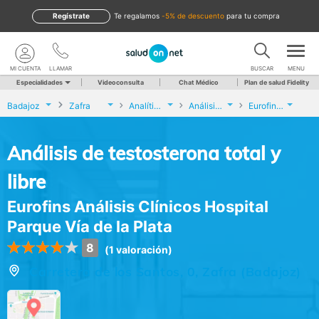
Regístrate
te regalamos
-5% de descuento
para tu compra
MI CUENTA
LLAMAR
BUSCAR
MENU
Especialidades
Videoconsulta
Chat Médico
Plan de salud Fidelity
Badajoz
Zafra
Analíticas y Genética
Análisis de testosterona total y libre
Eurofins Análisis Clínicos Hospital Parque Vía de la Plata
Análisis de testosterona total y
libre
Eurofins Análisis Clínicos Hospital
Parque Vía de la Plata
8
(1 valoración)
Carretera de los Santos, 0, Zafra (Badajoz)