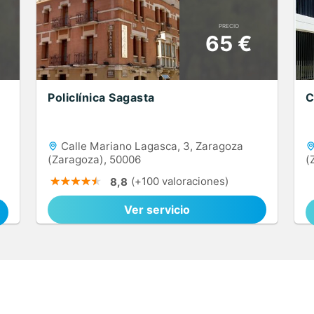
PRECIO
65 €
Policlínica Sagasta
C
Calle Mariano Lagasca, 3, Zaragoza
(Zaragoza), 50006
(
(+100 valoraciones)
8,8
Ver servicio