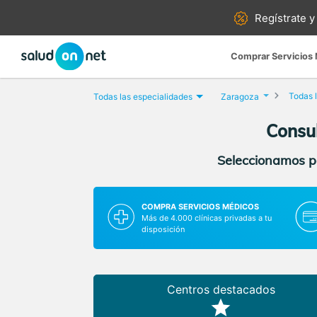
Regístrate y
Comprar Servicios
Todas l
Todas las especialidades
Zaragoza
Consul
Seleccionamos pa
COMPRA SERVICIOS MÉDICOS
Más de 4.000 clínicas privadas a tu
disposición
Centros destacados