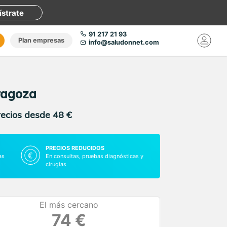
ístrate
91 217 21 93
Plan empresas
info@saludonnet.com
aragoza
recios desde 48 €
PRECIOS REDUCIDOS
as
En consultas, pruebas diagnósticas y
cirugías
El más cercano
74 €