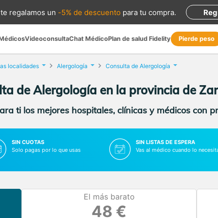
te regalamos
un
-5% de descuento
para tu compra
.
Reg
 Médicos
Videoconsulta
Chat Médico
Plan de salud Fidelity
Pierde peso
as localidades
Alergología
Consulta de Alergología
ta de Alergología en la provincia de Z
ra ti los mejores hospitales, clínicas y médicos con p
SIN CUOTAS
SIN LISTAS DE ESPERA
Solo pagas por lo que usas
Vas al médico cuando lo necesit
El más barato
48 €