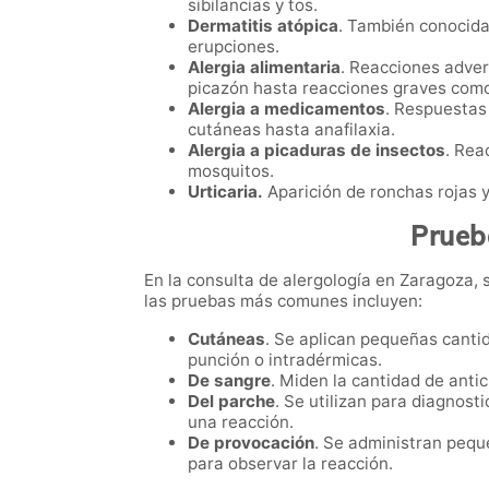
sibilancias y tos.
Dermatitis atópica
. También conocida
erupciones.
Alergia alimentaria
. Reacciones adver
picazón hasta reacciones graves como 
Alergia a medicamentos
. Respuestas
cutáneas hasta anafilaxia.
Alergia a picaduras de insectos
. Rea
mosquitos.
Urticaria.
Aparición de ronchas rojas y 
Prueb
En la consulta de alergología en Zaragoza, 
las pruebas más comunes incluyen:
Cutáneas
. Se aplican pequeñas cantid
punción o intradérmicas.
De sangre
. Miden la cantidad de anti
Del parche
. Se utilizan para diagnost
una reacción.
De provocación
. Se administran pequ
para observar la reacción.