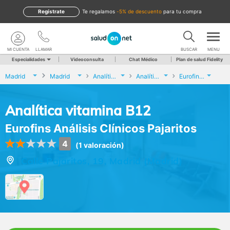
Regístrate
te regalamos
-5% de descuento
para tu compra
MI CUENTA
LLAMAR
BUSCAR
MENU
Especialidades
Videoconsulta
Chat Médico
Plan de salud Fidelity
Madrid
Madrid
Analíticas y Genética
Analítica vitamina B12
Eurofins Análisis Clínicos Pajaritos
Analítica vitamina B12
Eurofins Análisis Clínicos Pajaritos
4
(1 valoración)
Calle Pajaritos, 19, Madrid (Madrid)