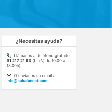
¿Necesitas ayuda?
Llámanos al teléfono gratuito
91 217 21 93
(L a V, de 10:00 a
18:00h)
O envíanos un email a
info@saludonnet.com