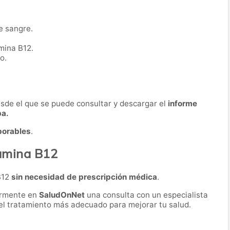
e sangre.
mina B12.
o.
desde el que se puede consultar y descargar el
informe
ba.
borables
.
tamina B12
B12
sin necesidad de prescripción médica
.
ormente en
SaludOnNet
una consulta con un especialista
r el tratamiento más adecuado para mejorar tu salud.