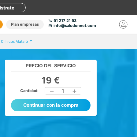
ístrate
91 217 21 93
Plan empresas
info@saludonnet.com
s Clínicos Mataró
PRECIO DEL SERVICIO
19 €
1
Cantidad:
Continuar con la compra