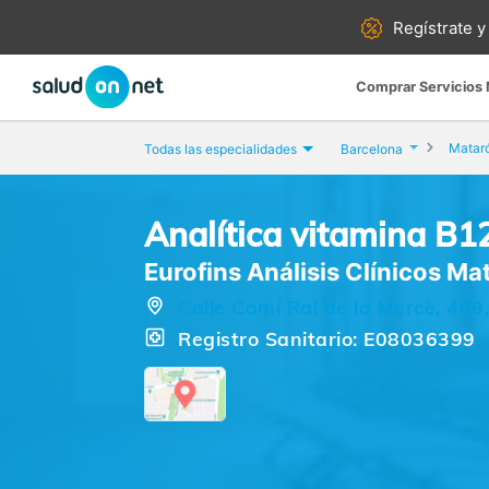
Regístrate y
Comprar Servicios
Matar
Todas las especialidades
Barcelona
Analítica vitamina B1
Eurofins Análisis Clínicos Ma
Calle Camí Ral de la Mercè, 469
Registro Sanitario: E08036399