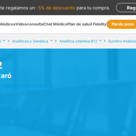
te regalamos
un
-5% de descuento
para tu compra
.
Reg
 Médicos
Videoconsulta
Chat Médico
Plan de salud Fidelity
Pierde peso
ó
Analíticas y Genética
Analítica vitamina B12
Eurofins Análisi
2
taró
, Mataró (Barcelona)